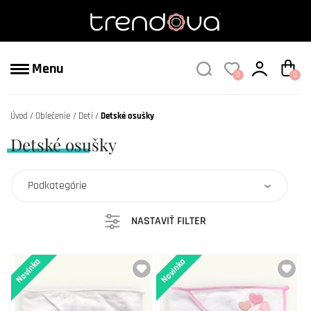
Menu
0
0
Úvod
Oblečenie
Deti
Detské osušky
Detské osušky
Podkategórie
NASTAVIŤ FILTER
Novinka
Novinka