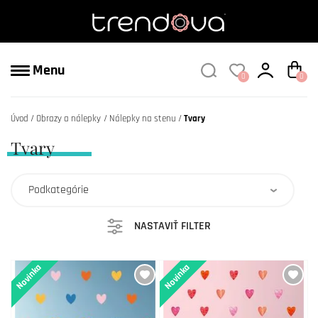
Menu
0
0
Úvod
Obrazy a nálepky
Nálepky na stenu
Tvary
Tvary
Podkategórie
NASTAVIŤ FILTER
Novinka
Novinka