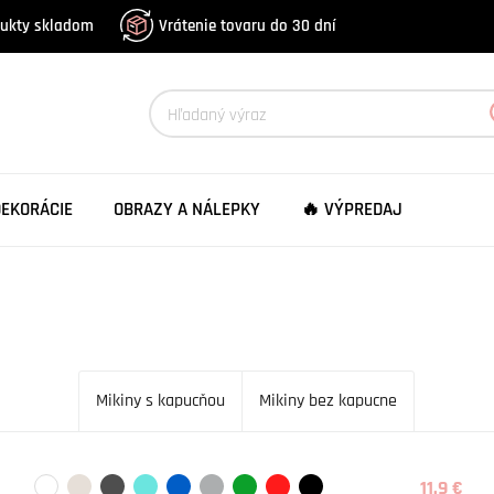
dukty skladom
Vrátenie tovaru do 30 dní
DEKORÁCIE
OBRAZY A NÁLEPKY
🔥 VÝPREDAJ
Mikiny s kapucňou
Mikiny bez kapucne
11.9 €