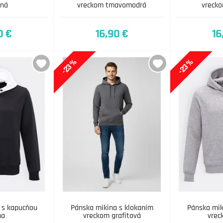
ená
vreckom tmavomodrá
vrecko
0 €
16,90 €
16
-23%
-23%
 s kapucňou
Pánska mikina s klokaním
Pánska mik
na
vreckom grafitová
vrec