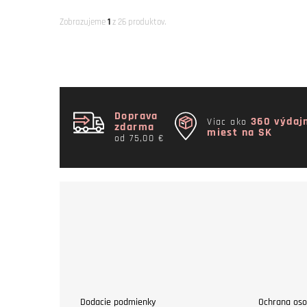
Zobrazujeme
1
z 26 produktov.
Doprava
360 výdaj
Viac ako
zdarma
miest na SK
od 75,00 €
Dodacie podmienky
Ochrana oso