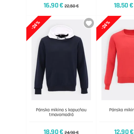
16,90 €
18,50 €
22,50 €
-24%
-24%
Pánska mikina s kapucňou
Pánska miki
tmavomodrá
18,90 €
12,90 €
24,90 €