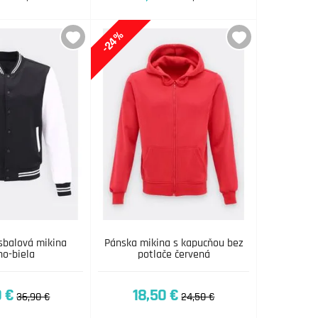
-24%
sbalová mikina
Pánska mikina s kapucňou bez
no-biela
potlače červená
 €
18,50 €
36,90 €
24,50 €