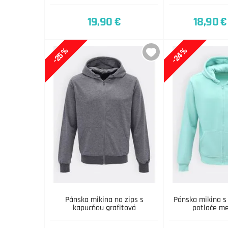
19,90 €
18,90 €
-25%
-24%
Pánska mikina na zips s
Pánska mikina s
kapucňou grafitová
potlače m