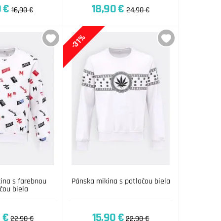
0 €
18,90 €
16,90 €
24,90 €
-31%
ina s farebnou
Pánska mikina s potlačou biela
čou biela
 €
15,90 €
22,90 €
22,90 €