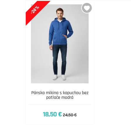
-24%
Pánska mikina s kapucňou bez
potlače modrá
18,50 €
24,50 €