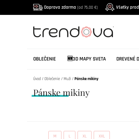
Doprava zdarma
Všetky pro
(od 75,00 €)
OBLEČENIE
🆕3D MAPY SVETA
DREVENÉ 
Úvod
Oblečenie
Muži
Pánske mikiny
Pánske mikiny
M
L
XL
XXL