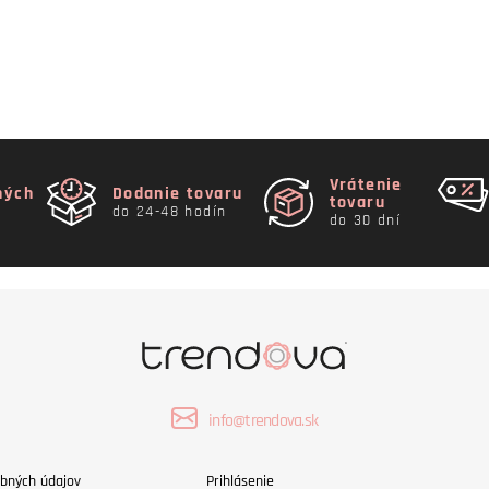
Vrátenie
ných
Dodanie tovaru
tovaru
do 24-48 hodín
do 30 dní
info@trendova.sk
bných údajov
Prihlásenie