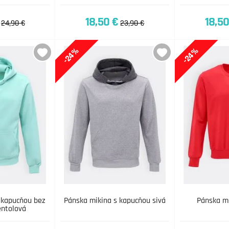
18,50 €
18,50
24,90 €
23,90 €
-24%
-24%
 kapucňou bez
Pánska mikina s kapucňou sivá
Pánska mi
entolová