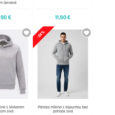
m červená
,90 €
11,90 €
-24%
ina s klokaním
Pánska mikina s kapucňou bez
kom sivá
potlače sivá