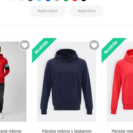
Najlacnejšie
Najdrahšie
Novinka
Novinka
vaná mikina
Pánska mikina s klokaním
Pánska mik