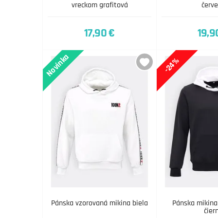
vreckom grafitová
červ
17,90 €
19,9
Novinka
-24%
Pánska vzorovaná mikina biela
Pánska mikina
čier