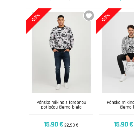
-31%
-31%
Pánska mikina s farebnou
Pánska mikina
potlačou čierno-biela
čierno-
15,90 €
15,90 €
22,90 €