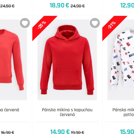
18,90 €
12,9
24,50 €
24,90 €
-25%
-31%
na červená
Pánska mikina s kapucňou
Pánska mik
červená
potla
14,90 €
15,90
16,90 €
19,90 €