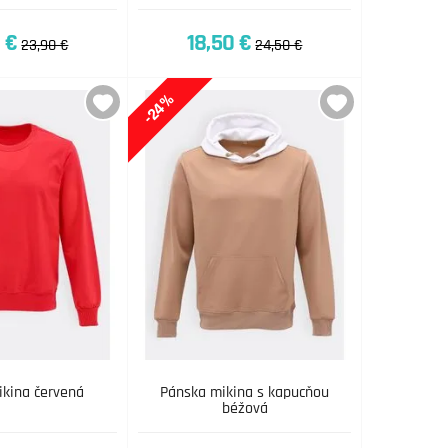
 €
18,50 €
23,90 €
24,50 €
-24%
kina červená
Pánska mikina s kapucňou
béžová