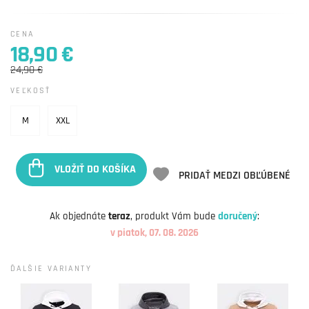
CENA
18,90 €
24,90 €
VEĽKOSŤ
M
XXL
VLOŽIŤ DO KOŠÍKA
PRIDAŤ MEDZI OBĽÚBENÉ
Ak objednáte
teraz
, produkt Vám bude
doručený
:
v piatok, 07. 08. 2026
ĎALŠIE VARIANTY