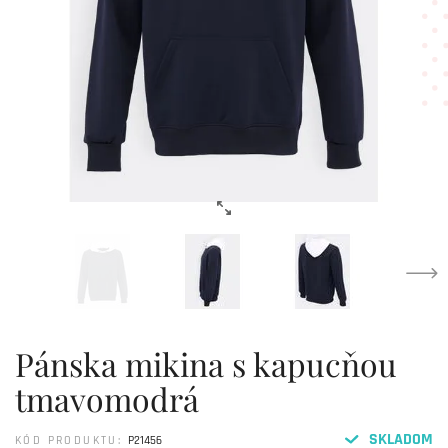
Pánska mikina s kapucňou
tmavomodrá
SKLADOM
KÓD PRODUKTU:
P21456