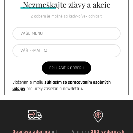
Nezmeškajte
zľavy a akcie
Z odberu je možné sa kedykoľvek odhlásiť
PRIHLÁSIŤ K ODBERU
Vložením e-mailu
súhlasím so spracovaním osobných
údajov
pre účely zasielania newslettru.
Doprava zdarma
360 výdajných
od
Viac ako