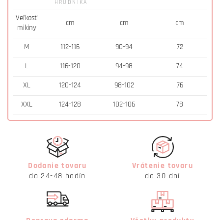
HRUDNÍKA
Veľkosť
cm
cm
cm
mikiny
M
112-116
90-94
72
L
116-120
94-98
74
XL
120-124
98-102
76
XXL
124-128
102-106
78
Dodanie tovaru
Vrátenie tovaru
do 24-48 hodín
do 30 dní