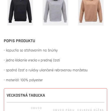
POPIS PRODUKTU
- kapucňa so sťahovaním na šnúrky
- jedno klokanie vrecko v prednej časti
- spodná časť a rukávy ukončené rebrovanou manžetou
- materiál: 100% polyester
VEĽKOSTNÁ TABUĽKA
OBVOD
OBVOD PÁSU
CELKOVÁ DĹŽKA