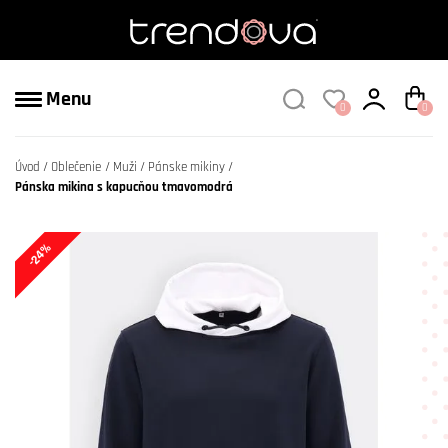
Menu
0
0
Úvod
Oblečenie
Muži
Pánske mikiny
Pánska mikina s kapucňou tmavomodrá
-24%