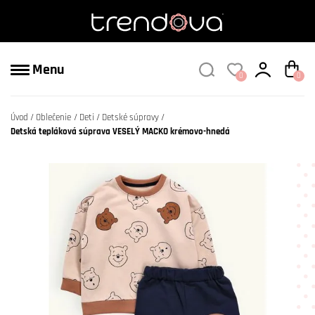
Menu
0
0
Úvod
Oblečenie
Deti
Detské súpravy
Detská tepláková súprava VESELÝ MACKO krémovo-hnedá