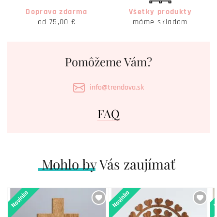
Doprava zdarma
Všetky produkty
od 75,00 €
máme skladom
Pomôžeme Vám?
info@trendova.sk
FAQ
Mohlo by Vás zaujímať
Novinka
Novinka
N