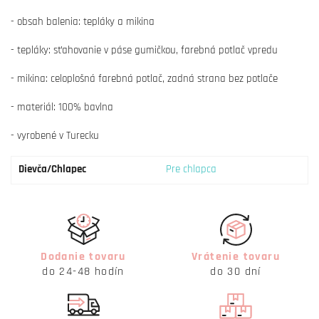
- obsah balenia: tepláky a mikina
- tepláky: sťahovanie v páse gumičkou, farebná potlač vpredu
- mikina: celoplošná farebná potlač, zadná strana bez potlače
- materiál: 100% bavlna
- vyrobené v Turecku
Dievča/Chlapec
Pre chlapca
Dodanie tovaru
Vrátenie tovaru
do 24-48 hodín
do 30 dní