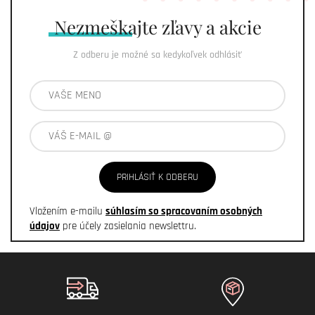
Nezmeškajte
zľavy a akcie
Z odberu je možné sa kedykoľvek odhlásiť
PRIHLÁSIŤ K ODBERU
Vložením e-mailu
súhlasím so spracovaním osobných
údajov
pre účely zasielania newslettru.