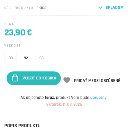
SKLADOM
KÓD PRODUKTU:
P19838
CENA
23,90 €
VEĽKOSŤ
80
92
98
VLOŽIŤ DO KOŠÍKA
PRIDAŤ MEDZI OBĽÚBENÉ
Ak objednáte
teraz
, produkt Vám bude
doručený
:
v utorok, 11. 08. 2026
POPIS PRODUKTU