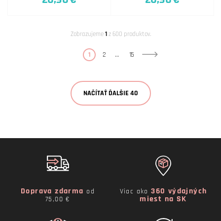
Zobrazujeme
1
z 600 produktov.
1
2
…
15
NAČÍTAŤ ĎALŠIE 40
Doprava zdarma
360 výdajných
od
Viac ako
miest na SK
75,00 €