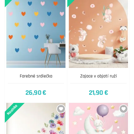
Farebné srdiečka
Zajace v objatí ruží
26,90 €
21,90 €
Novinka