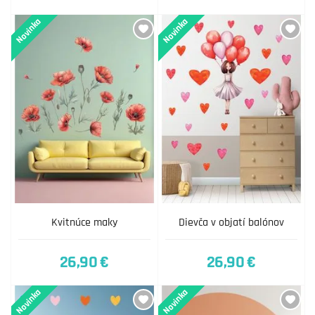
Novinka
Novinka
Kvitnúce maky
Dievča v objatí balónov
26,90 €
26,90 €
Novinka
Novinka