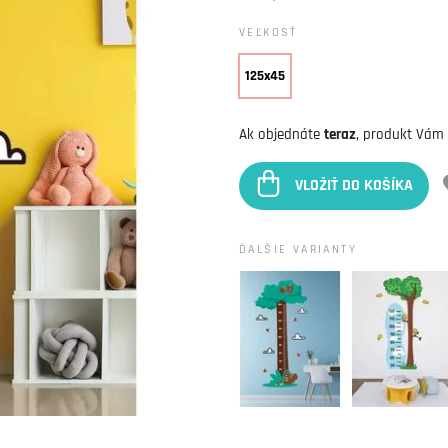
VEĽKOSŤ
125x45
Ak objednáte
teraz
, produkt Vám
VLOŽIŤ DO KOŠÍKA
ĎALŠIE VARIANTY