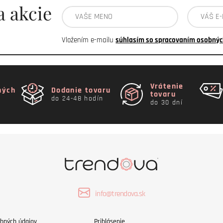
a akcie
Vložením e-mailu
súhlasím so spracovaním osobnýc
Vrátenie
ných
Dodanie tovaru
tovaru
do 24-48 hodín
do 30 dní
info@trendova.sk
bných údajov
Prihlásenie