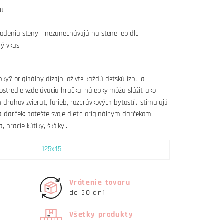
iu
kodenia steny - nezanechávajú na stene lepidlo
dý vkus
ky? originálny dizajn: oživte každú detskú izbu a
ostredie vzdelávacia hračka: nálepky môžu slúžiť ako
ruhov zvierat, farieb, rozprávkových bytostí... stimulujú
a darček: potešte svoje dieťa originálnym darčekom
hracie kútiky, škôlky...
125x45
Vrátenie tovaru
do 30 dní
Všetky produkty