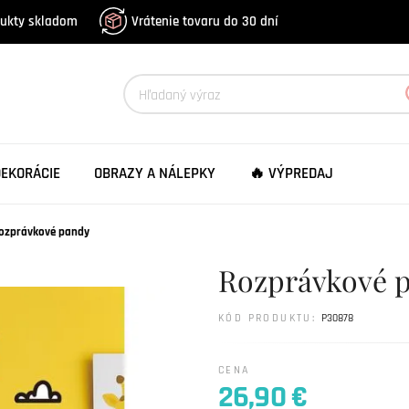
dukty skladom
Vrátenie tovaru do 30 dní
DEKORÁCIE
OBRAZY A NÁLEPKY
🔥 VÝPREDAJ
ozprávkové pandy
Rozprávkové 
KÓD PRODUKTU:
P30878
CENA
26,90 €