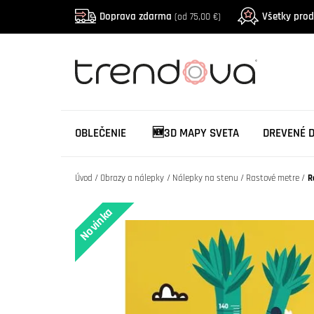
Doprava zdarma
Všetky pro
(od 75,00 €)
OBLEČENIE
🆕3D MAPY SVETA
DREVENÉ 
Úvod
Obrazy a nálepky
Nálepky na stenu
Rastové metre
R
Novinka