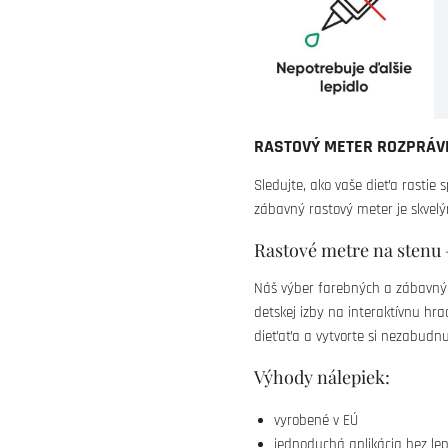
RASTOVÝ METER ROZPRÁV
Sledujte, ako vaše dieťa rastie
zábavný rastový meter je skvelý
Rastové metre na stenu – 
Náš výber farebných a zábavný
detskej izby na interaktívnu hra
dieťaťa a vytvorte si nezabudn
Výhody nálepiek:
vyrobené v EÚ
jednoduchá aplikácia bez lep