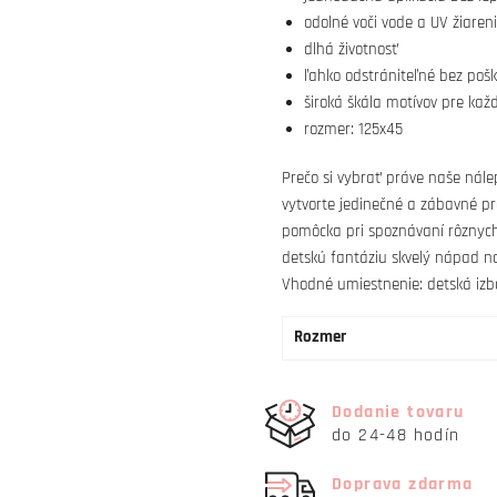
odolné voči vode a UV žiaren
dlhá životnosť
ľahko odstrániteľné bez poš
široká škála motívov pre kaž
rozmer: 125x45
Prečo si vybrať práve naše nálep
vytvorte jedinečné a zábavné pr
pomôcka pri spoznávaní rôznych d
detskú fantáziu skvelý nápad n
Vhodné umiestnenie: detská izba, 
Rozmer
Dodanie tovaru
do 24-48 hodín
Doprava zdarma