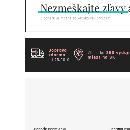
Nezmeškajte
zľavy 
Z odberu je možné sa kedykoľvek odhlásiť
Doprava
360 výdaj
Viac ako
zdarma
miest na SK
od 75,00 €
Dodacie podmienky
Ochrana oso