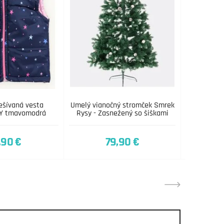
ešívaná vesta
Umelý vianočný stromček Smrek
Dámska 
Y tmavomodrá
Rysy - Zasnežený so šiškami
kap
,90 €
79,90 €