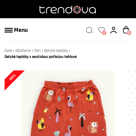
Menu
0
0
Úvod
Oblečenie
Deti
Detské tepláky
Detské tepláky s exotickou potlačou tehlové
-59%