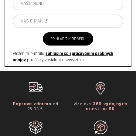
PRIHLÁSIŤ K ODBERU
Vložením e-mailu
súhlasím so spracovaním osobných
údajov
pre účely zasielania newslettru.
Doprava zdarma
360 výdajných
od
Viac ako
miest na SK
75,00 €