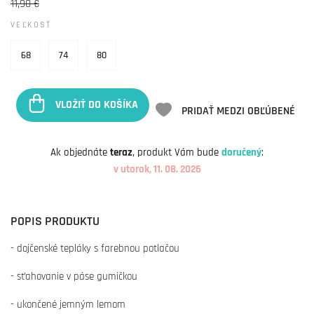
11,90 €
VEĽKOSŤ
68
74
80
VLOŽIŤ DO KOŠÍKA
PRIDAŤ MEDZI OBĽÚBENÉ
Ak objednáte
teraz
, produkt Vám bude
doručený
:
v utorok, 11. 08. 2026
POPIS PRODUKTU
- dojčenské tepláky s farebnou potlačou
- sťahovanie v páse gumičkou
- ukončené jemným lemom