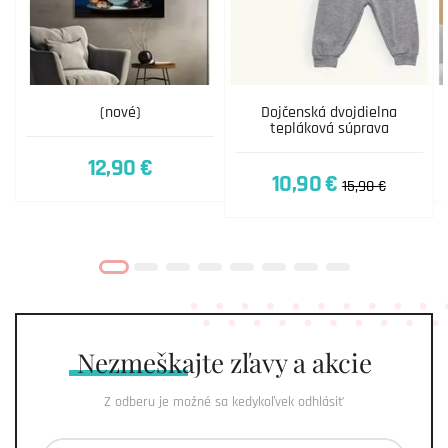
(nové)
Dojčenská dvojdielna
tepláková súprava
12,90 €
10,90 €
15,90 €
Nezmeškajte
zľavy a akcie
Z odberu je možné sa kedykoľvek odhlásiť