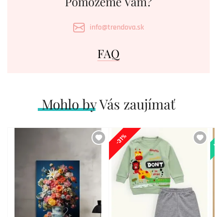
Pomôžeme Vám?
info@trendova.sk
FAQ
Mohlo by Vás zaujímať
N
-31%