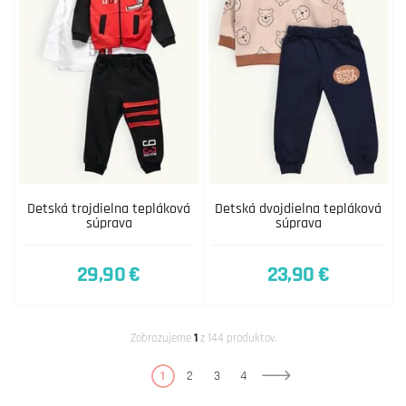
Detská trojdielna tepláková
Detská dvojdielna tepláková
súprava
súprava
29,90 €
23,90 €
Zobrazujeme
1
z 144 produktov.
1
2
3
4