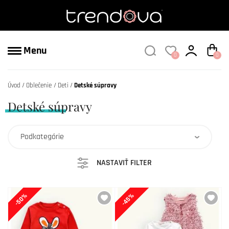
Menu
0
0
Úvod
Oblečenie
Deti
Detské súpravy
Detské súpravy
Podkategórie
NASTAVIŤ FILTER
-50%
-45%