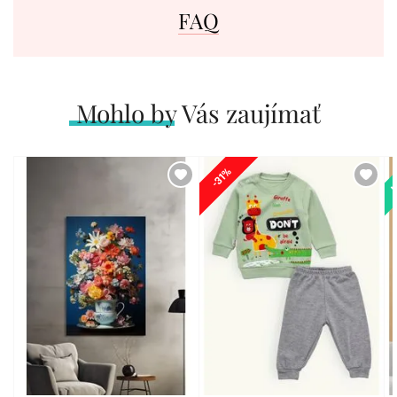
FAQ
Mohlo by Vás zaujímať
N
-31%