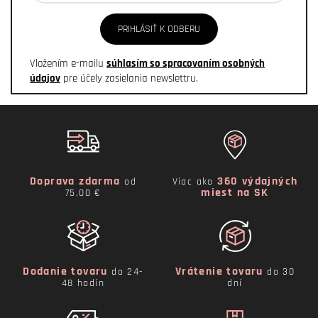
PRIHLÁSIŤ K ODBERU
Vložením e-mailu
súhlasím so spracovaním osobných
údajov
pre účely zasielania newslettru.
Doprava zdarma
360 výdajných
od
Viac ako
miest na SK
75,00 €
Dodanie tovaru
Vrátenie tovaru
do 24-
do 30
48 hodín
dní