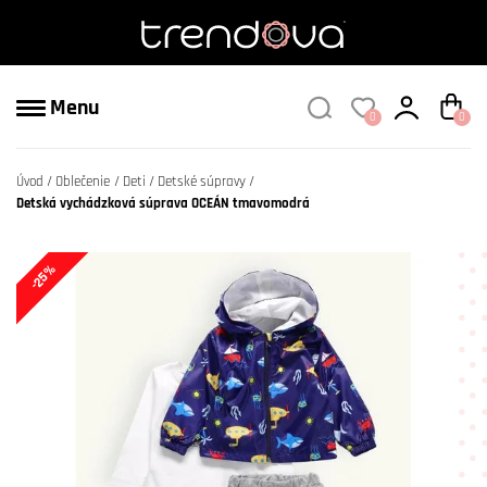
Menu
0
0
Úvod
Oblečenie
Deti
Detské súpravy
Detská vychádzková súprava OCEÁN tmavomodrá
-25%