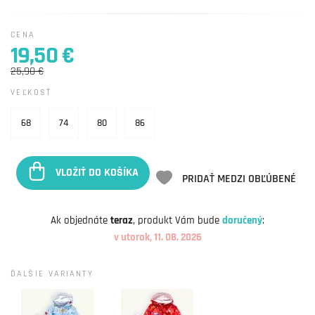
CENA
19,50 €
25,90 €
VEĽKOSŤ
68
74
80
86
VLOŽIŤ DO KOŠÍKA
PRIDAŤ MEDZI OBĽÚBENÉ
Ak objednáte
teraz
, produkt Vám bude
doručený
:
v utorok, 11. 08. 2026
ĎALŠIE VARIANTY