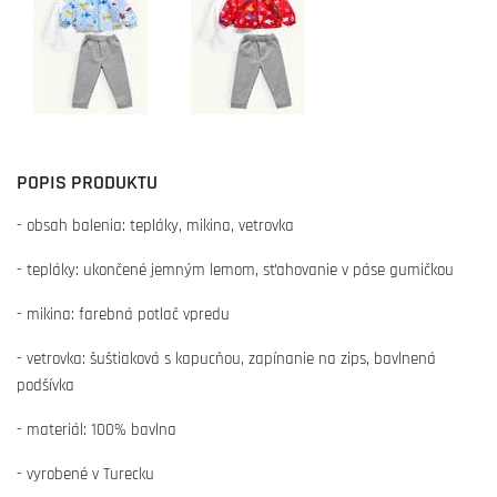
POPIS PRODUKTU
- obsah balenia: tepláky, mikina, vetrovka
- tepláky: ukončené jemným lemom, sťahovanie v páse gumičkou
- mikina: farebná potlač vpredu
- vetrovka: šuštiaková s kapucňou, zapínanie na zips, bavlnená
podšívka
- materiál: 100% bavlna
- vyrobené v Turecku