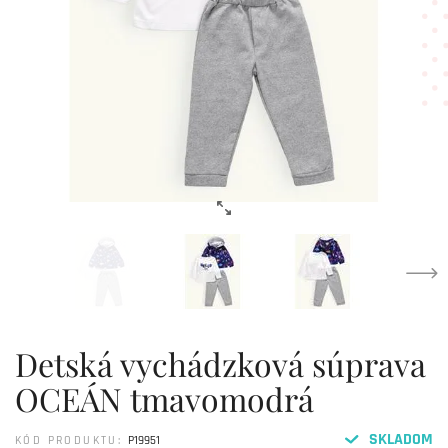
Detská vychádzková súprava
OCEÁN tmavomodrá
SKLADOM
KÓD PRODUKTU:
P19951