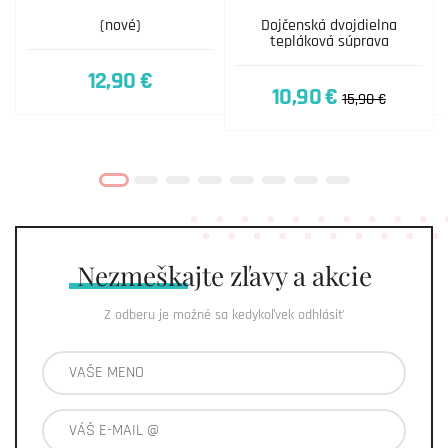
(nové)
Dojčenská dvojdielna
tepláková súprava
12,90 €
10,90 €
15,90 €
Nezmeškajte
zľavy a akcie
Z odberu je možné sa kedykoľvek odhlásiť