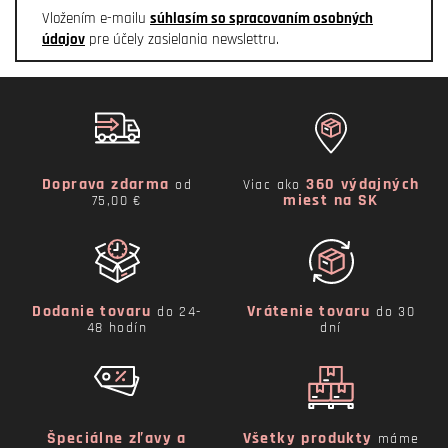
Vložením e-mailu
súhlasím so spracovaním osobných
údajov
pre účely zasielania newslettru.
Doprava zdarma
360 výdajných
od
Viac ako
miest na SK
75,00 €
Dodanie tovaru
Vrátenie tovaru
do 24-
do 30
48 hodín
dní
Špeciálne zľavy a
Všetky produkty
máme