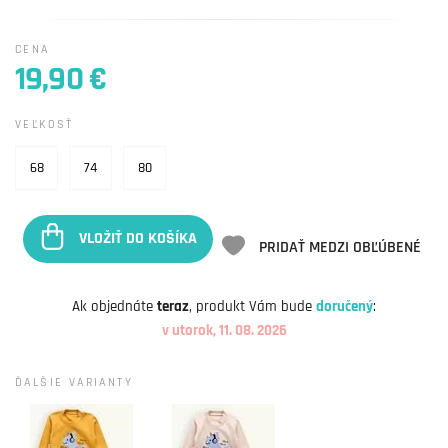
CENA
19,90 €
VEĽKOSŤ
68
74
80
VLOŽIŤ DO KOŠÍKA
PRIDAŤ MEDZI OBĽÚBENÉ
Ak objednáte
teraz
, produkt Vám bude
doručený
:
v utorok, 11. 08. 2026
ĎALŠIE VARIANTY