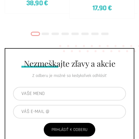
38,90 €
17,90 €
Nezmeškajte
zľavy a akcie
Z odberu je možné sa kedykoľvek odhlásiť
PRIHLÁSIŤ K ODBERU