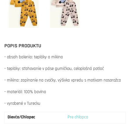
POPIS PRODUKTU
- obsah balenia: tepláky a mikina
- tepláky: sťahovanie v páse gumičkou, celoplošná potlač
- mikina: zapínanie na cvočky, výšivka vpredu s motívom nosorožca
- materiál: 100% bavlna
- vyrobené v Turecku
Dievča/Chlapec
Pre chlapca