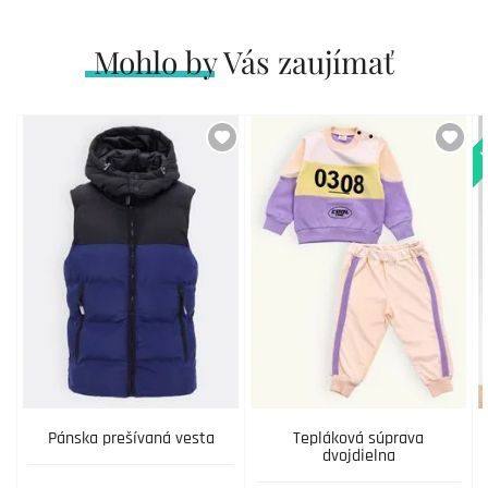
Mohlo by Vás zaujímať
N
Pánska prešívaná vesta
Tepláková súprava
dvojdielna