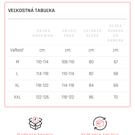
VEĽKOSTNÁ TABUĽKA
DĹŽKA
OBVOD
OBVOD
CELKOVÁ
RUKÁVA
HRUDNÍKA
PÁSA
DĹŽKA
OD
RAMENA
Veľkosť
cm
cm
cm
cm
M
110-114
106-110
80
67
L
114-118
110-114
82
68
XL
118-122
114-118
84
69
XXL
122-126
118-122
86
70
Dodanie tovaru
Vrátenie tovaru