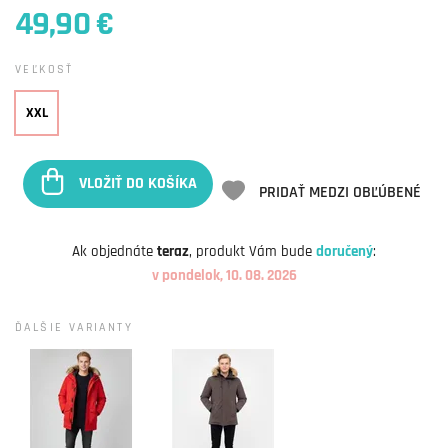
49,90 €
VEĽKOSŤ
XXL
VLOŽIŤ DO KOŠÍKA
PRIDAŤ MEDZI OBĽÚBENÉ
Ak objednáte
teraz
, produkt Vám bude
doručený
:
v pondelok, 10. 08. 2026
ĎALŠIE VARIANTY