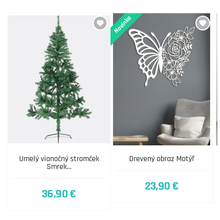
Novinka
Umelý vianočný stromček
Drevený obraz Motýľ
Smrek…
23,90 €
36,90 €