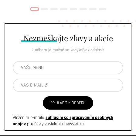
Nezmeškajte
zľavy a akcie
Z odberu je možné sa kedykoľvek odhlásiť
PRIHLÁSIŤ K ODBERU
Vložením e-mailu
súhlasím so spracovaním osobných
údajov
pre účely zasielania newslettru.