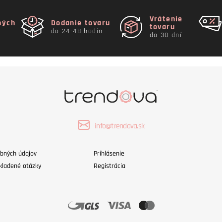
Vrátenie
ných
Dodanie tovaru
tovaru
do 24-48 hodín
do 30 dní
info@trendova.sk
bných údajov
Prihlásenie
kladené otázky
Registrácia