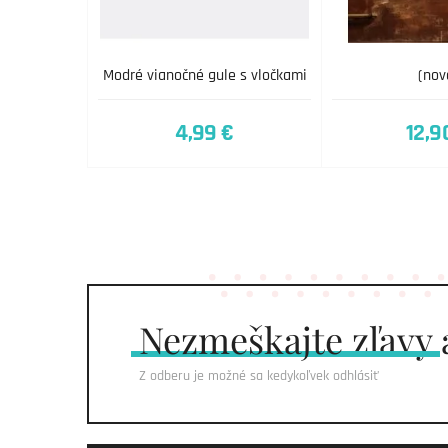
Modré vianočné gule s vločkami
(nov
4,99 €
12,9
Nezmeškajte
zľavy 
Z odberu je možné sa kedykoľvek odhlásiť