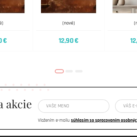
é)
(nové)
(
0 €
12,90 €
12
a akcie
Vložením e-mailu
súhlasím so spracovaním osobnýc