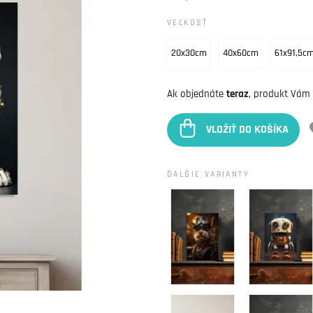
VEĽKOSŤ
20x30cm
40x60cm
61x91,5c
Ak objednáte
teraz
, produkt Vám
VLOŽIŤ DO KOŠÍKA
ĎALŠIE VARIANTY