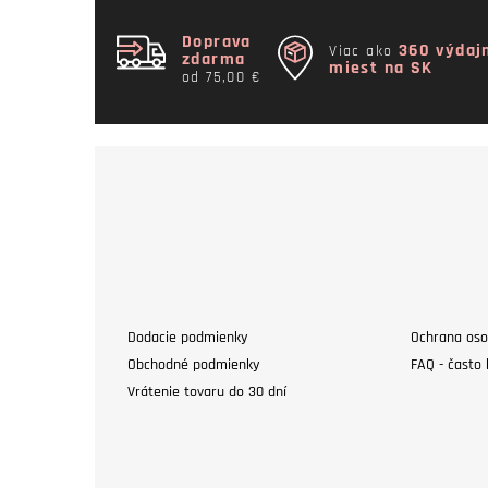
Doprava
360 výdaj
Viac ako
zdarma
miest na SK
od 75,00 €
Dodacie podmienky
Ochrana oso
Obchodné podmienky
FAQ - často 
Vrátenie tovaru do 30 dní