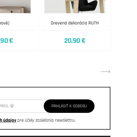
nové)
Drevená dekorácia RUTH
,90 €
20,90 €
PRIHLÁSIŤ K ODBERU
h údajov
pre účely zasielania newslettru.