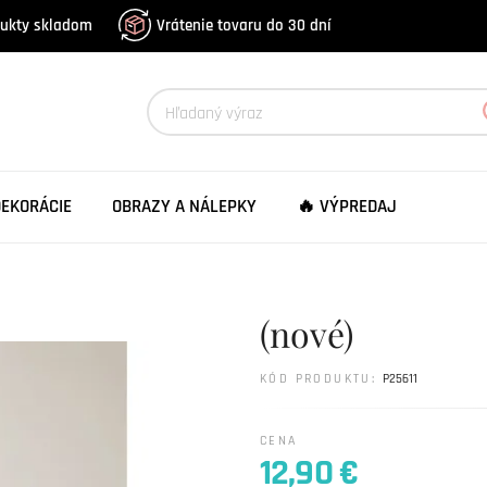
dukty skladom
Vrátenie tovaru do 30 dní
DEKORÁCIE
OBRAZY A NÁLEPKY
🔥 VÝPREDAJ
(nové)
KÓD PRODUKTU:
P25611
CENA
12,90 €