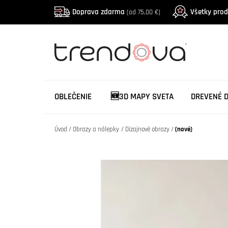
Doprava zdarma
Všetky pro
(od 75,00 €)
OBLEČENIE
🆕3D MAPY SVETA
DREVENÉ 
Úvod
Obrazy a nálepky
Dizajnové obrazy
(nové)