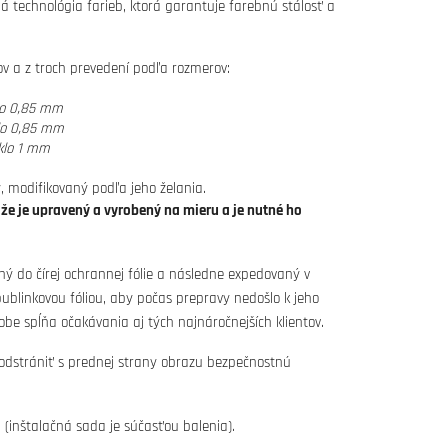
tná technológia farieb, ktorá garantuje farebnú stálosť a
vov a z troch prevedení podľa rozmerov:
lo 0,85 mm
lo 0,85 mm
klo 1 mm
, modifikovaný podľa jeho želania.
ože je upravený a vyrobený na mieru a je nutné ho
ný do čírej ochrannej fólie a následne expedovaný v
blinkovou fóliou, aby počas prepravy nedošlo k jeho
obe spĺňa očakávania aj tých najnáročnejších klientov.
 odstrániť s prednej strany obrazu bezpečnostnú
(inštalačná sada je súčasťou balenia).