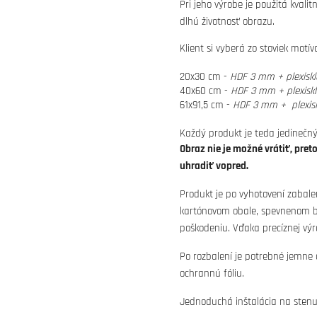
Pri jeho výrobe je použitá kvali
dlhú životnosť obrazu.
Klient si vyberá zo stoviek motí
20x30 cm -
HDF 3 mm + plexisk
40x60 cm -
HDF 3 mm + plexisk
61x91,5 cm -
HDF 3 mm + plexis
Každý produkt je teda jedinečný
Obraz nie je možné vrátiť, pret
uhradiť vopred.
Produkt je po vyhotovení zabale
kartónovom obale, spevnenom bu
poškodeniu. Vďaka precíznej výr
Po rozbalení je potrebné jemne
ochrannú fóliu.
Jednoduchá inštalácia na stenu 