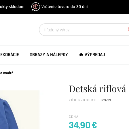
dukty skladom
Vrátenie tovaru do 30 dní
DEKORÁCIE
OBRAZY A NÁLEPKY
🔥 VÝPREDAJ
va modrá
Detská rifľov
KÓD PRODUKTU:
P19723
CENA
34,90 €