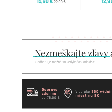
15,90 €
12,9
22,90 €
Nezmeškajte
zľavy 
Z odberu je možné sa kedykoľvek odhlásiť
Doprava
360 výdaj
Viac ako
zdarma
miest na SK
od 75,00 €