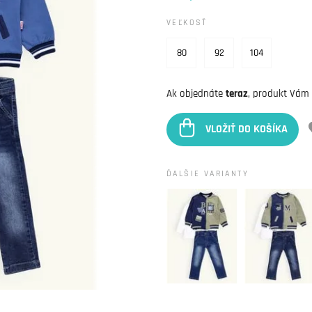
VEĽKOSŤ
80
92
104
Ak objednáte
teraz
, produkt Vám
VLOŽIŤ DO KOŠÍKA
ĎALŠIE VARIANTY