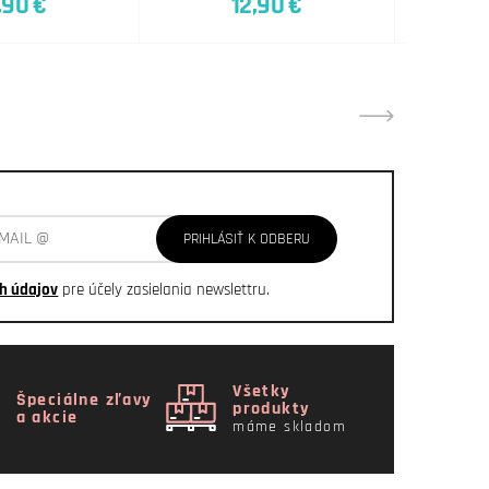
,90 €
12,90 €
PRIHLÁSIŤ K ODBERU
h údajov
pre účely zasielania newslettru.
Všetky
Špeciálne zľavy
produkty
a akcie
máme skladom