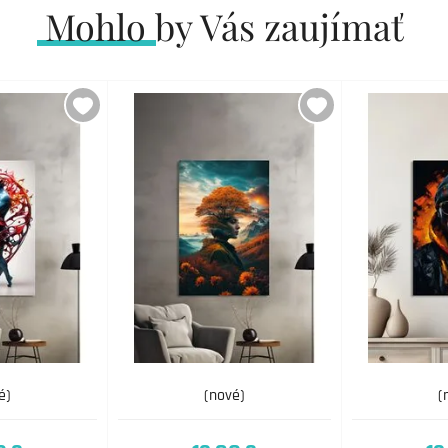
Mohlo by Vás zaujímať
é)
(nové)
(