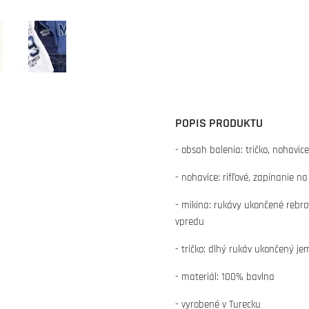
POPIS PRODUKTU
- obsah balenia: tričko, nohavic
- nohavice: rifľové, zapínanie n
- mikina: rukávy ukončené rebro
vpredu
- tričko: dlhý rukáv ukončený j
- materiál: 100% bavlna
- vyrobené v Turecku