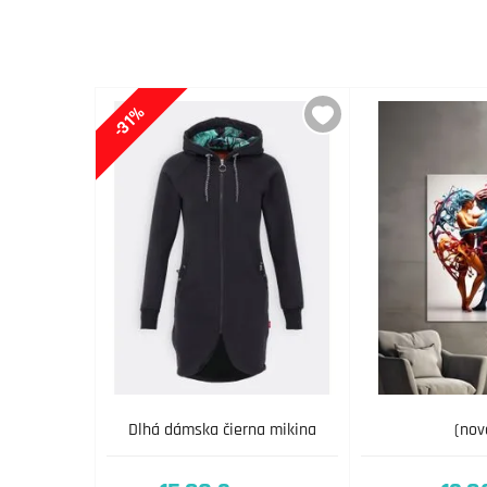
-31%
Dlhá dámska čierna mikina
(nov