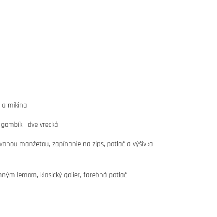
e a mikina
a gombík, dve vrecká
vanou manžetou, zapínanie na zips, potlač a výšivka
emným lemom, klasický golier, farebná potlač