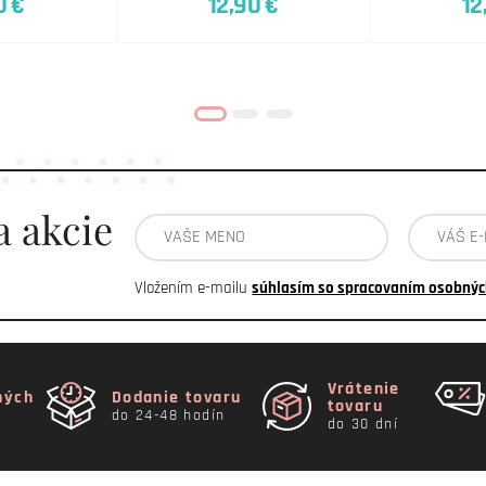
0 €
12,90 €
12
a akcie
Vložením e-mailu
súhlasím so spracovaním osobnýc
Vrátenie
ných
Dodanie tovaru
tovaru
do 24-48 hodín
do 30 dní