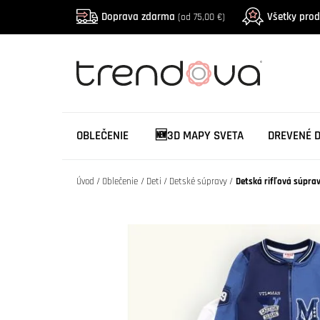
Doprava zdarma
Všetky pro
(od 75,00 €)
OBLEČENIE
🆕3D MAPY SVETA
DREVENÉ 
Úvod
Oblečenie
Deti
Detské súpravy
Detská rifľová súpra