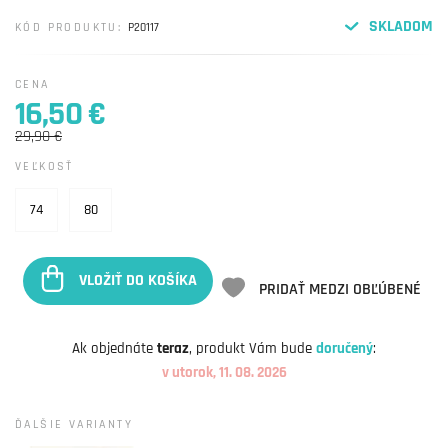
SKLADOM
KÓD PRODUKTU:
P20117
CENA
16,50 €
29,90 €
VEĽKOSŤ
74
80
VLOŽIŤ DO KOŠÍKA
PRIDAŤ MEDZI OBĽÚBENÉ
Ak objednáte
teraz
, produkt Vám bude
doručený
:
v utorok, 11. 08. 2026
ĎALŠIE VARIANTY