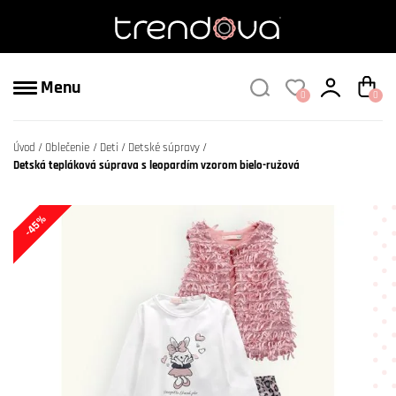
Menu
0
0
Úvod
Oblečenie
Deti
Detské súpravy
Detská tepláková súprava s leopardím vzorom bielo-ružová
-45%