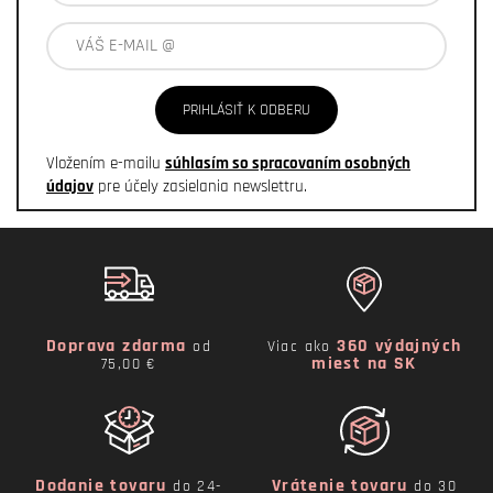
PRIHLÁSIŤ K ODBERU
Vložením e-mailu
súhlasím so spracovaním osobných
údajov
pre účely zasielania newslettru.
Doprava zdarma
360 výdajných
od
Viac ako
miest na SK
75,00 €
Dodanie tovaru
Vrátenie tovaru
do 24-
do 30