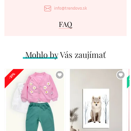
info@trendova.sk
FAQ
Mohlo by Vás zaujímať
N
-31%