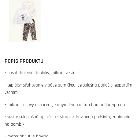
POPIS PRODUKTU
- obsah balenia: tepláky, mikina, vesta
- tepláky: sťahovanie v páse gumičkou, celoplošná potlač s leopardím
vzorom
- mikina: rukávy ukončení jemným lemom, farebná potlač vpredu
- vesta: celoplošná aplikácia - strapce, bavlnená podšívka, zapínanie
na gombík
- materiál: 100% bavlna