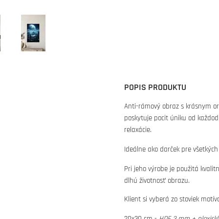
POPIS PRODUKTU
Anti-rámový obraz s krásnym or
poskytuje pocit úniku od každo
relaxácie.
Ideálne ako darček pre všetkých
Pri jeho výrobe je použitá kvali
dlhú životnosť obrazu.
Klient si vyberá zo stoviek motí
20x30 cm -
HDF 3 mm + plexisk