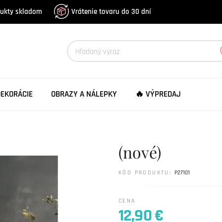
dukty skladom
Vrátenie tovaru do 30 dní
DEKORÁCIE
OBRAZY A NÁLEPKY
🔥 VÝPREDAJ
(nové)
KÓD PRODUKTU:
P27101
CENA
12,90 €