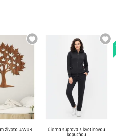
Novinka
om života JAVOR
Čierna súprava s kvetinovou
Kve
kapucňou