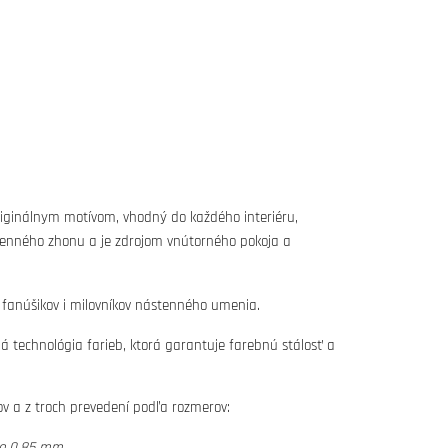
iginálnym motívom, vhodný do každého interiéru,
denného zhonu a je zdrojom vnútorného pokoja a
 fanúšikov i milovníkov nástenného umenia.
tná technológia farieb, ktorá garantuje farebnú stálosť a
vov a z troch prevedení podľa rozmerov:
lo 0,85 mm