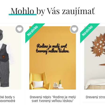
Mohlo by Vás zaujímať
Novinka
Novinka
ké body s
Drevený nápis "Rodina je malý
Drevený str
mavomodré
svet tvorený veľkou láskou"