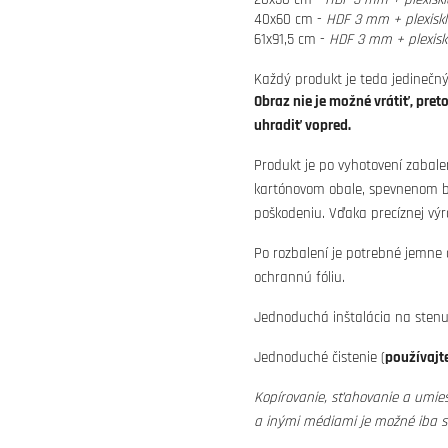
40x60 cm -
HDF 3 mm + plexisk
61x91,5 cm -
HDF 3 mm + plexisk
Každý produkt je teda jedinečný
Obraz nie je možné vrátiť, pret
uhradiť vopred.
Produkt je po vyhotovení zabale
kartónovom obale, spevnenom bu
poškodeniu. Vďaka precíznej výr
Po rozbalení je potrebné jemne
ochrannú fóliu.
Jednoduchá inštalácia na stenu 
Jednoduché čistenie (
používajte
Kopírovanie, sťahovanie a umies
a inými médiami je možné iba 