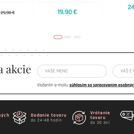
24
19,90 €
29,90 €
a akcie
Vložením e-mailu
súhlasím so spracovaním osobnýc
Vrátenie
ných
Dodanie tovaru
tovaru
do 24-48 hodín
do 30 dní