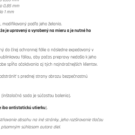
lo 0,85 mm
lo 1 mm
, modifikovaný podľa jeho želania.
ože je upravený a vyrobený na mieru a je nutné ho
ný do čírej ochrannej fólie a následne expedovaný v
blinkovou fóliou, aby počas prepravy nedošlo k jeho
obe spĺňa očakávania aj tých najnáročnejších klientov.
 odstrániť s prednej strany obrazu bezpečnostnú
(inštalačná sada je súčasťou balenia).
 iba antistatickú utierku
).
tňovanie obsahu na iné stránky, jeho rozširovanie tlačou
s písomným súhlasom autora diel.