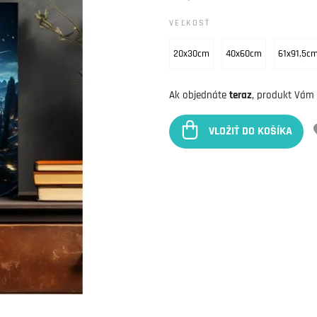
VEĽKOSŤ
20x30cm
40x60cm
61x91,5c
Ak objednáte
teraz
, produkt Vám
VLOŽIŤ DO KOŠÍKA