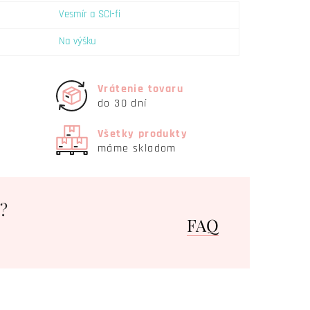
Vesmír a SCI-fi
Na výšku
Vrátenie tovaru
do 30 dní
Všetky produkty
máme skladom
?
FAQ