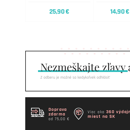
25,90 €
14,90 €
Nezmeškajte
zľavy 
Z odberu je možné sa kedykoľvek odhlásiť
Doprava
360 výdaj
Viac ako
zdarma
miest na SK
od 75,00 €