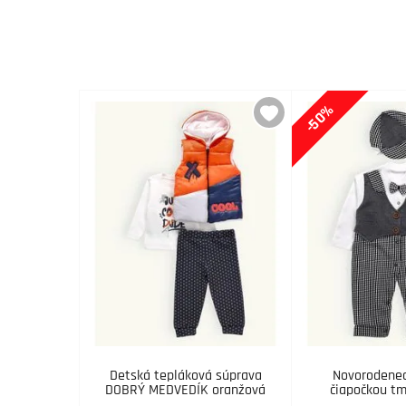
-50%
Detská tepláková súprava
Novorodenec
DOBRÝ MEDVEDÍK oranžová
čiapočkou t