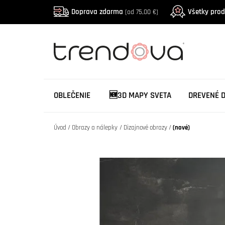
Doprava zdarma
Všetky pro
(od 75,00 €)
OBLEČENIE
🆕3D MAPY SVETA
DREVENÉ 
Úvod
Obrazy a nálepky
Dizajnové obrazy
(nové)