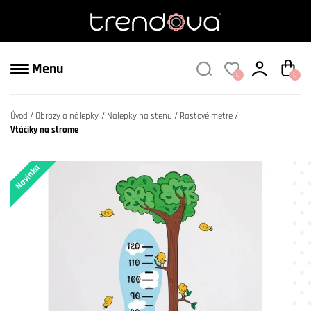
Menu
0
0
Úvod
Obrazy a nálepky
Nálepky na stenu
Rastové metre
Vtáčiky na strome
Novinka