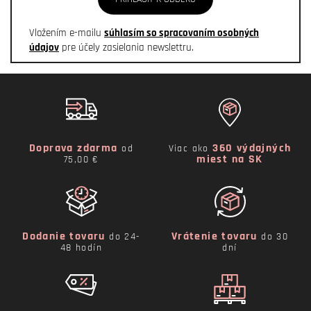
Vložením e-mailu
súhlasím so spracovaním osobných
údajov
pre účely zasielania newslettru.
Doprava zdarma
360 výdajných
od
Viac ako
miest na SK
75,00 €
Dodanie tovaru
Vrátenie tovaru
do 24-
do 30
48 hodín
dní