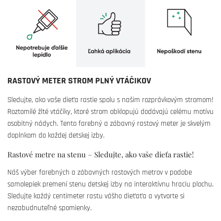
RASTOVÝ METER STROM PLNÝ VTÁČIKOV
Sledujte, ako vaše dieťa rastie spolu s našim rozprávkovým stromom!
Roztomilé žlté vtáčiky, ktoré strom obklopujú dodávajú celému motívu
osobitný nádych. Tento farebný a zábavný rastový meter je skvelým
doplnkom do každej detskej izby.
Rastové metre na stenu – Sledujte, ako vaše dieťa rastie!
Náš výber farebných a zábavných rastových metrov v podobe
samolepiek premení stenu detskej izby na interaktívnu hraciu plochu.
Sledujte každý centimeter rastu vášho dieťaťa a vytvorte si
nezabudnuteľné spomienky.