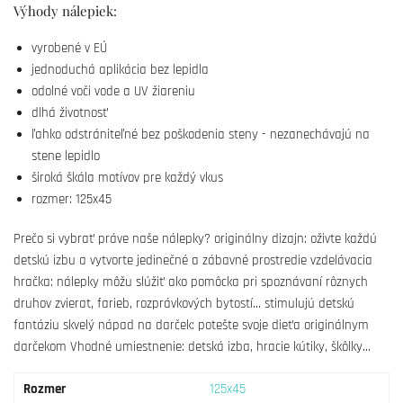
Výhody nálepiek:
vyrobené v EÚ
jednoduchá aplikácia bez lepidla
odolné voči vode a UV žiareniu
dlhá životnosť
ľahko odstrániteľné bez poškodenia steny - nezanechávajú na
stene lepidlo
široká škála motívov pre každý vkus
rozmer: 125x45
Prečo si vybrať práve naše nálepky? originálny dizajn: oživte každú
detskú izbu a vytvorte jedinečné a zábavné prostredie vzdelávacia
hračka: nálepky môžu slúžiť ako pomôcka pri spoznávaní rôznych
druhov zvierat, farieb, rozprávkových bytostí... stimulujú detskú
fantáziu skvelý nápad na darček: potešte svoje dieťa originálnym
darčekom Vhodné umiestnenie: detská izba, hracie kútiky, škôlky...
Rozmer
125x45