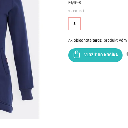
31,90 €
VEĽKOSŤ
S
Ak objednáte
teraz
, produkt Vám
VLOŽIŤ DO KOŠÍKA