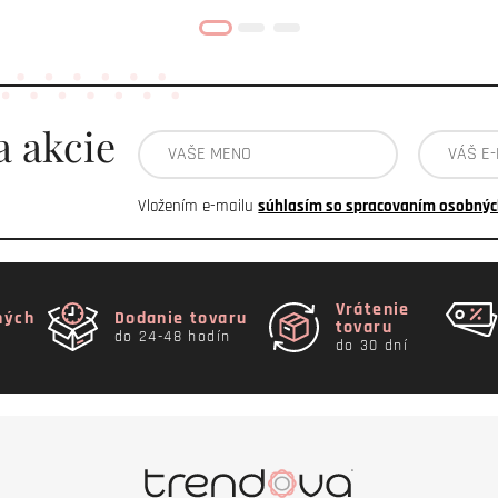
a akcie
Vložením e-mailu
súhlasím so spracovaním osobnýc
Vrátenie
ných
Dodanie tovaru
tovaru
do 24-48 hodín
do 30 dní