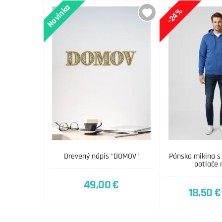
Novinka
-24%
Drevený nápis "DOMOV"
Pánska mikina s
potlače
49,00 €
18,50 €