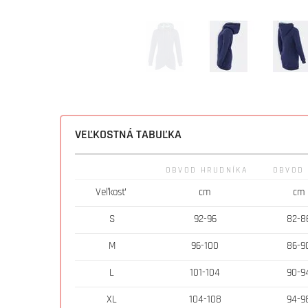
VEĽKOSTNÁ TABUĽKA
OBVOD HRUDNÍKA
OBVOD
Veľkosť
cm
cm
S
92-96
82-8
M
96-100
86-9
L
101-104
90-9
XL
104-108
94-9