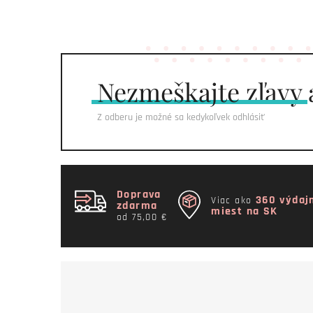
Nezmeškajte
zľavy 
Z odberu je možné sa kedykoľvek odhlásiť
Doprava
360 výdaj
Viac ako
zdarma
miest na SK
od 75,00 €