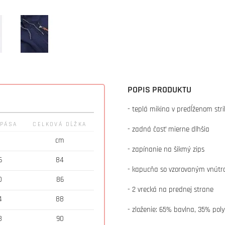
POPIS PRODUKTU
- teplá mikina v predĺženom str
 PÁSA
CELKOVÁ DĹŽKA
- zadná časť mierne dlhšia
cm
- zapínanie na šikmý zips
6
84
- kapucňa so vzorovaným vnút
0
86
- 2 vrecká na prednej strane
4
88
- zloženie: 65% bavlna, 35% poly
8
90