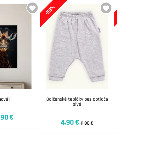
-59%
-45%
nové)
Dojčenské tepláky bez potlače
Detská t
sivé
leopardím 
,90 €
4,90 €
16
11,90 €