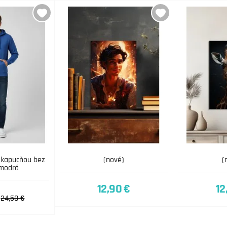
 kapucňou bez
(nové)
(
 modrá
12,90 €
12
24,50 €