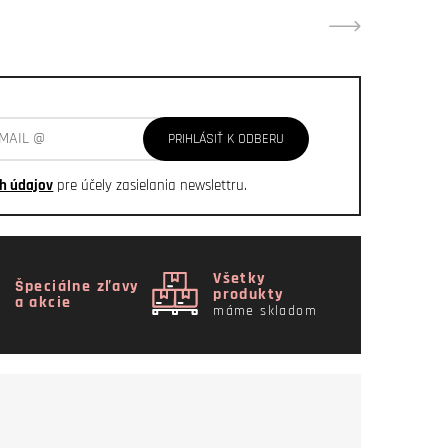
PRIHLÁSIŤ K ODBERU
h údajov
pre účely zasielania newslettru.
Všetky
Špeciálne zľavy
produkty
a akcie
máme skladom