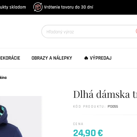
dukty skladom
Vrátenie tovaru do 30 dní
DEKORÁCIE
OBRAZY A NÁLEPKY
🔥 VÝPREDAJ
kina
Dlhá dámska 
KÓD PRODUKTU:
P13055
CENA
24,90 €