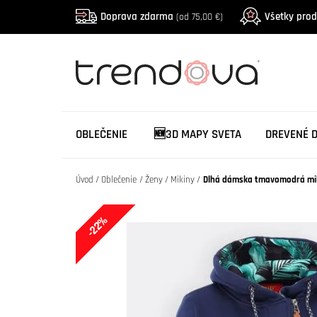
Doprava zdarma
Všetky pro
(od 75,00 €)
OBLEČENIE
🆕3D MAPY SVETA
DREVENÉ 
Úvod
Oblečenie
Ženy
Mikiny
Dlhá dámska tmavomodrá mi
-22%