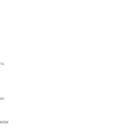
ihu
rom
ester