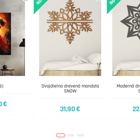
é)
Dvojdielna drevená mandala
Moderná dr
SNOW
0 €
31,90 €
22