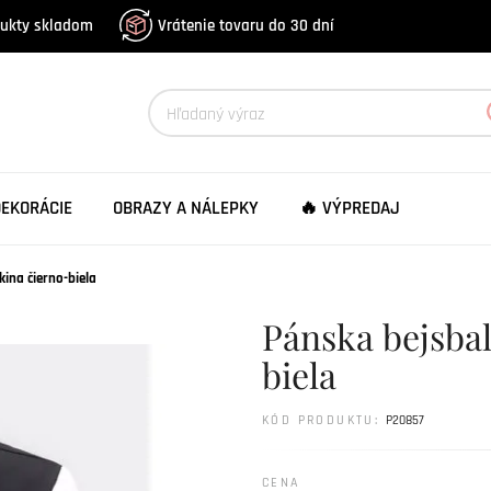
dukty skladom
Vrátenie tovaru do 30 dní
DEKORÁCIE
OBRAZY A NÁLEPKY
🔥 VÝPREDAJ
ina čierno-biela
Pánska bejsba
biela
KÓD PRODUKTU:
P20857
CENA