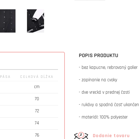
POPIS PRODUKTU
- bez kapucne, rebrovaný golier
 PÁSA
CELKOVÁ DĹŽKA
- zapínanie na cvoky
cm
- dve vrecká v prednej časti
70
- rukávy a spodná časť ukonče
72
- materiál: 100% polyester
74
76
Dodanie tovaru