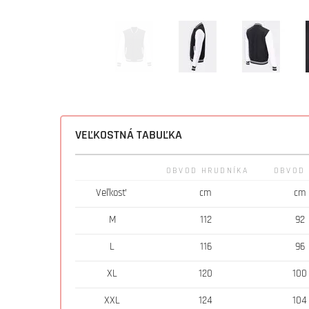
VEĽKOSTNÁ TABUĽKA
OBVOD HRUDNÍKA
OBVOD
Veľkosť
cm
cm
M
112
92
L
116
96
XL
120
100
XXL
124
104