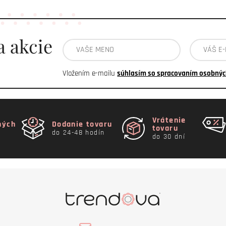
a akcie
Vložením e-mailu
súhlasím so spracovaním osobnýc
Vrátenie
ných
Dodanie tovaru
tovaru
do 24-48 hodín
do 30 dní