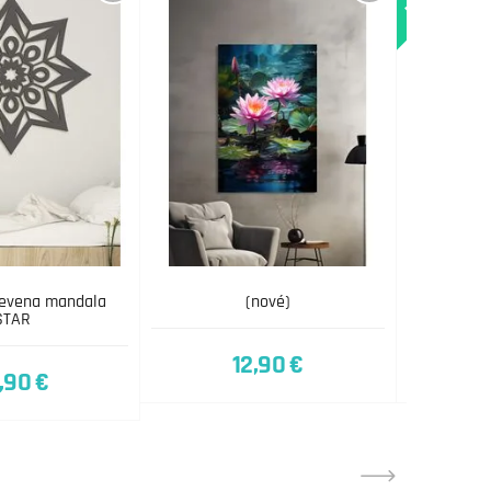
evena mandala
(nové)
Púpav
STAR
12,90 €
,90 €