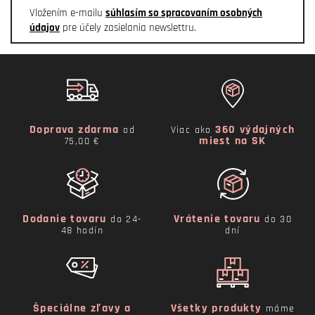
Vložením e-mailu
súhlasím so spracovaním osobných
údajov
pre účely zasielania newslettru.
Doprava zdarma
360 výdajných
od
Viac ako
miest na SK
75,00 €
Dodanie tovaru
Vrátenie tovaru
do 24-
do 30
48 hodín
dní
Špeciálne zľavy a
Všetky produkty
máme