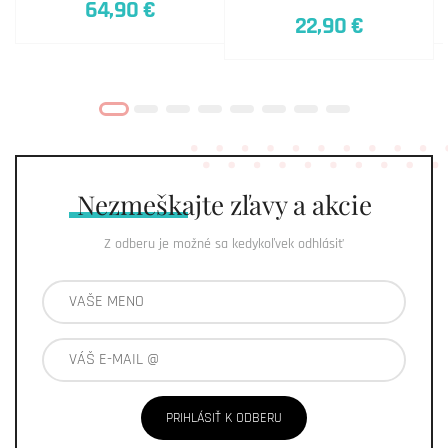
64,90 €
22,90 €
Nezmeškajte
zľavy a akcie
Z odberu je možné sa kedykoľvek odhlásiť
PRIHLÁSIŤ K ODBERU