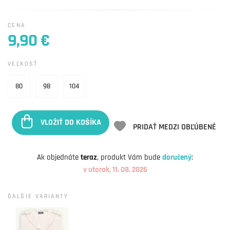
CENA
9,90 €
VEĽKOSŤ
80
98
104
VLOŽIŤ DO KOŠÍKA
PRIDAŤ MEDZI OBĽÚBENÉ
Ak objednáte
teraz
, produkt Vám bude
doručený
:
v utorok, 11. 08. 2026
ĎALŠIE VARIANTY