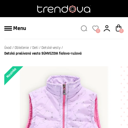
Menu
0
0
Úvod
Oblečenie
Deti
Detské vesty
Detská prešívaná vesta SÚHVEZDIA fialovo-ružová
Novinka