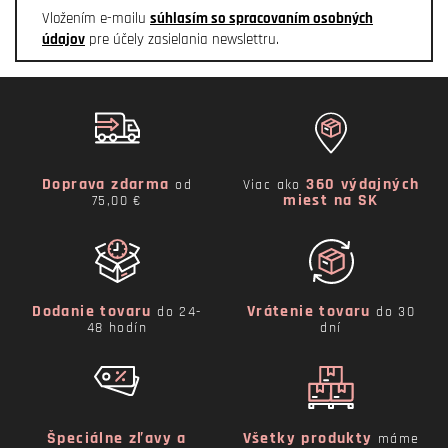
Vložením e-mailu
súhlasím so spracovaním osobných
údajov
pre účely zasielania newslettru.
Doprava zdarma
360 výdajných
od
Viac ako
miest na SK
75,00 €
Dodanie tovaru
Vrátenie tovaru
do 24-
do 30
48 hodín
dní
Špeciálne zľavy a
Všetky produkty
máme