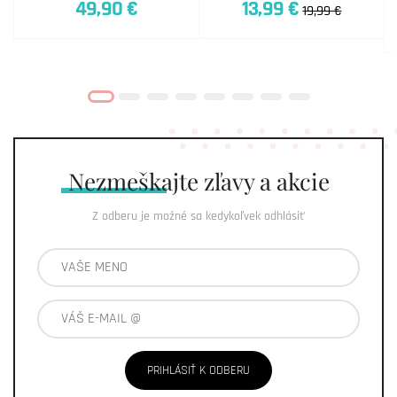
49,90 €
13,99 €
19,99 €
Nezmeškajte
zľavy a akcie
Z odberu je možné sa kedykoľvek odhlásiť
PRIHLÁSIŤ K ODBERU