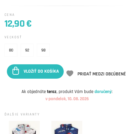
CENA
12,90 €
VEĽKOSŤ
80
92
98
VLOŽIŤ DO KOŠÍKA
PRIDAŤ MEDZI OBĽÚBENÉ
Ak objednáte
teraz
, produkt Vám bude
doručený
:
v pondelok, 10. 08. 2026
ĎALŠIE VARIANTY