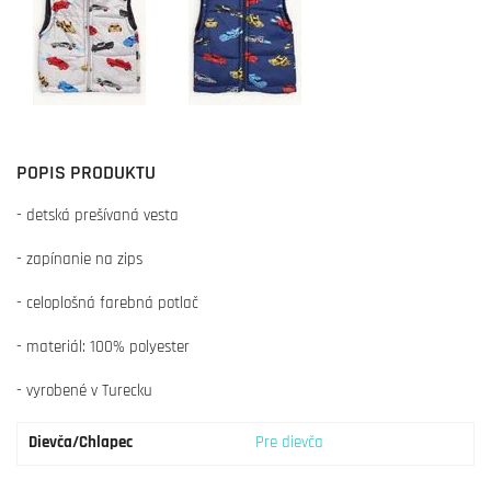
POPIS PRODUKTU
- detská prešívaná vesta
- zapínanie na zips
- celoplošná farebná potlač
- materiál: 100% polyester
- vyrobené v Turecku
Dievča/Chlapec
Pre dievča