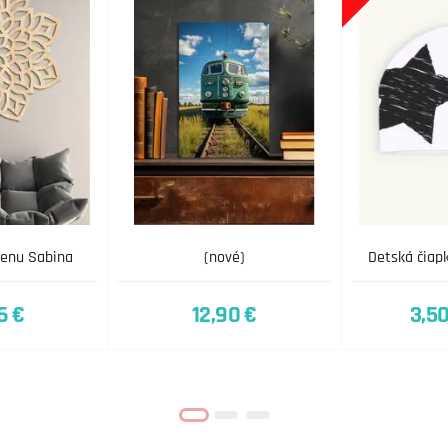
tenu Sabina
(nové)
Detská čiap
6 €
12,90 €
3,50