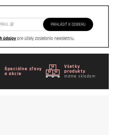
PRIHLÁSIŤ K ODBERU
h údajov
pre účely zasielania newslettru.
Všetky
Špeciálne zľavy
produkty
a akcie
máme skladom