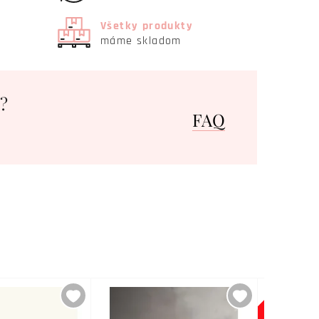
Všetky produkty
máme skladom
?
FAQ
-59%