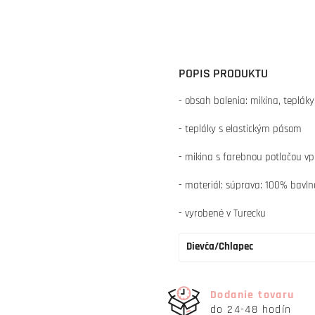
POPIS PRODUKTU
- obsah balenia: mikina, tepláky
- tepláky s elastickým pásom
- mikina s farebnou potlačou v
- materiál: súprava: 100% bavl
- vyrobené v Turecku
Dievča/Chlapec
Dodanie tovaru
do 24-48 hodín