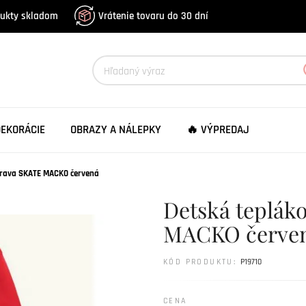
dukty skladom
Vrátenie tovaru do 30 dní
DEKORÁCIE
OBRAZY A NÁLEPKY
🔥 VÝPREDAJ
prava SKATE MACKO červená
Detská teplák
MACKO červe
KÓD PRODUKTU:
P19710
CENA