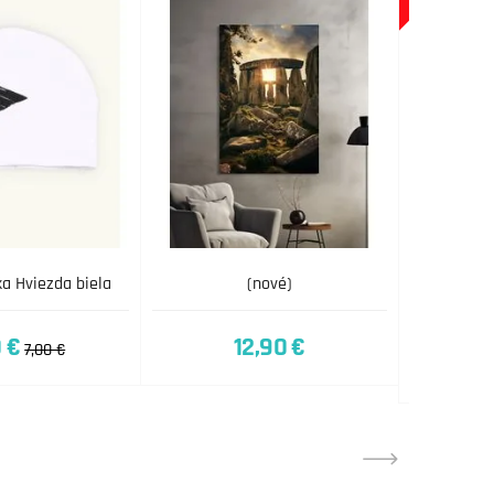
ka Hviezda biela
(nové)
Detsk
t
 €
12,90 €
7,00 €
3,