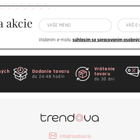
a akcie
Vložením e-mailu
súhlasím so spracovaním osobnýc
Vrátenie
ných
Dodanie tovaru
tovaru
do 24-48 hodín
do 30 dní
info@trendova.sk