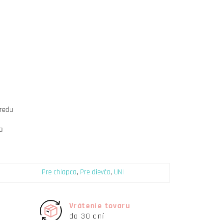
predu
na
Pre chlapca
,
Pre dievča
,
UNI
Vrátenie tovaru
do 30 dní