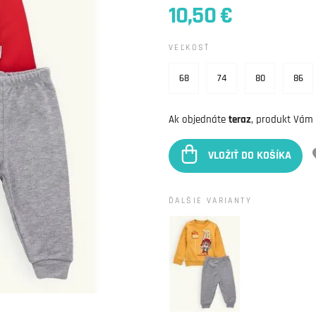
10,50 €
VEĽKOSŤ
68
74
80
86
Ak objednáte
teraz
, produkt Vám
VLOŽIŤ DO KOŠÍKA
ĎALŠIE VARIANTY