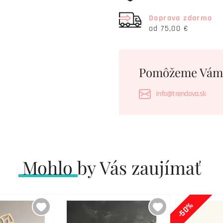
Doprava zdarma
od 75,00 €
Pomôžeme Vám
info@trendova.sk
Mohlo by Vás zaujímať
-50%