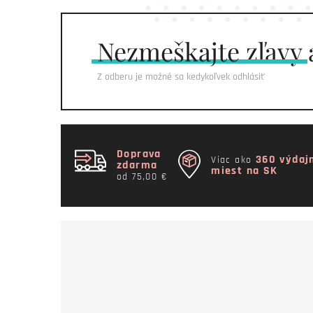
Nezmeškajte
zľavy 
Z odberu je možné sa kedykoľvek odhlásiť
Doprava
360 výdaj
Viac ako
zdarma
miest na SK
od 75,00 €