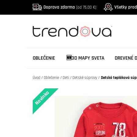
Doprava zdarma
Všetky pro
(od 75,00 €)
OBLEČENIE
🆕3D MAPY SVETA
DREVENÉ 
Úvod
Oblečenie
Deti
Detské súpravy
Detská tepláková sú
Novinka