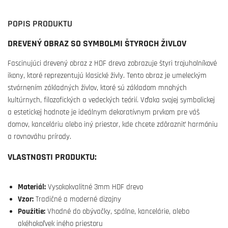
POPIS PRODUKTU
DREVENÝ OBRAZ SO SYMBOLMI ŠTYROCH ŽIVLOV
Fascinujúci drevený obraz z HDF dreva zobrazuje štyri trojuholníkové
ikony, ktoré reprezentujú klasické živly. Tento obraz je umeleckým
stvárnením základných živlov, ktoré sú základom mnohých
kultúrnych, filozofických a vedeckých teórií. Vďaka svojej symbolickej
a estetickej hodnote je ideálnym dekoratívnym prvkom pre váš
domov, kanceláriu alebo iný priestor, kde chcete zdôrazniť harmóniu
a rovnováhu prírody.
VLASTNOSTI PRODUKTU:
Materiál:
Vysokokvalitné 3mm HDF drevo
Vzor:
Tradičné a moderné dizajny
Použitie:
Vhodné do obývačky, spálne, kancelárie, alebo
akéhokoľvek iného priestoru