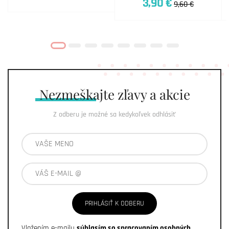
3,90 €
9,60 €
Nezmeškajte
zľavy a akcie
Z odberu je možné sa kedykoľvek odhlásiť
PRIHLÁSIŤ K ODBERU
Vložením e-mailu
súhlasím so spracovaním osobných