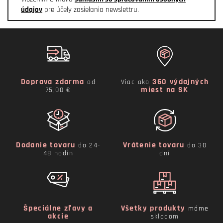
údajov
pre účely zasielania newslettru.
Doprava zdarma
360 výdajných
od
Viac ako
miest na SK
75,00 €
Dodanie tovaru
Vrátenie tovaru
do 24-
do 30
48 hodín
dní
Špeciálne zľavy a
Všetky produkty
máme
akcie
skladom