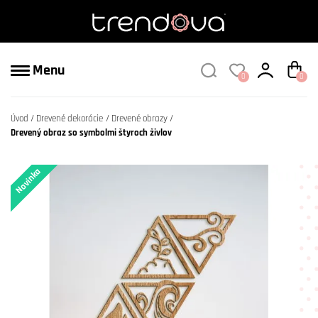
Menu
0
0
Úvod
Drevené dekorácie
Drevené obrazy
Drevený obraz so symbolmi štyroch živlov
Novinka