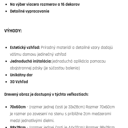
Na výber viacero rozmerov a 16 dekorov
Detailné vypracovanie
VÝHODY:
Estetický vzhľad:
Prírodný materiál a detailné vzory dodajú
vášmu domovu jedinečný vzhľad
Jednoduchá inštalácia:
jednoduchá aplikácia pomocou
obojstrannej pásky (je súčasťou balenia)
Unikátny dar
3D Vzhľad
Drevený obraz je dostupný v týchto veľkostiach:
70x60cm
- (rozmer jednej časti je 33x28cm) Rozmer 70x60cm
je rozmer po zavesení na stenu s približne 2cm medzerami
medzi jednotlivými dielmi.
98x78cm
- (rozmer jednej časti je 44x37cm) Rozmer 98x78cm