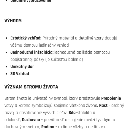
Detailné vypracovanie
VÝHODY:
Estetický vzhľad:
Prírodný materiál a detailné vzory dodajú
vášmu domovu jedinečný vzhľad
Jednoduchá inštalácia:
jednoduchá aplikácia pomocou
obojstrannej pásky (je súčasťou balenia)
Unikátny dar
3D Vzhľad
VÝZNAM STROMU ŽIVOTA
Strom života je univerzálny symbol, ktorý predstavuje
Prepojenie
-
vetvy a korene symbolizujú spojenie všetkého živého.
Rast
- osobný
rozvoj a dosahovanie vyšších cieľov.
Sila
-stabilita a
odolnosť,
Duchovno
- posvätnosť a spojenie medzi fyzickým a
duchovným svetom,
Rodina
- rodinné väzby a dedičstvo.