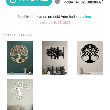
VLOŽIŤ DO KOŠÍKA
PRIDAŤ MEDZI OBĽÚBENÉ
Ak objednáte
teraz
, produkt Vám bude
doručený
:
v utorok, 11. 08. 2026
ĎALŠIE VARIANTY