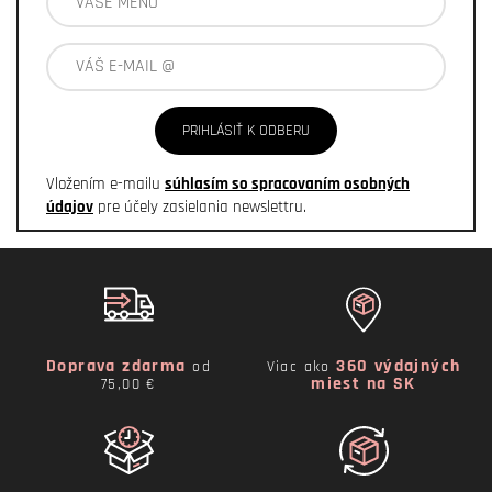
PRIHLÁSIŤ K ODBERU
Vložením e-mailu
súhlasím so spracovaním osobných
údajov
pre účely zasielania newslettru.
Doprava zdarma
360 výdajných
od
Viac ako
miest na SK
75,00 €