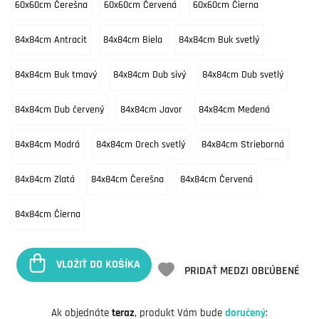
60x60cm Čerešna
60x60cm Červená
60x60cm Čierna
84x84cm Antracit
84x84cm Biela
84x84cm Buk svetlý
84x84cm Buk tmavý
84x84cm Dub sivý
84x84cm Dub svetlý
84x84cm Dub červený
84x84cm Javor
84x84cm Medená
84x84cm Modrá
84x84cm Orech svetlý
84x84cm Strieborná
84x84cm Zlatá
84x84cm Čerešna
84x84cm Červená
84x84cm Čierna
VLOŽIŤ DO KOŠÍKA
PRIDAŤ MEDZI OBĽÚBENÉ
Ak objednáte
teraz
, produkt Vám bude
doručený
: