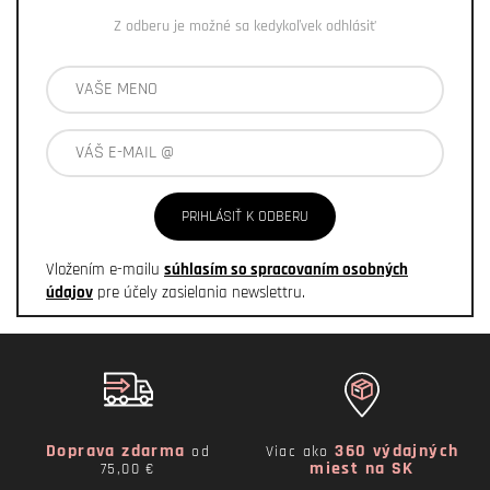
Z odberu je možné sa kedykoľvek odhlásiť
PRIHLÁSIŤ K ODBERU
Vložením e-mailu
súhlasím so spracovaním osobných
údajov
pre účely zasielania newslettru.
Doprava zdarma
360 výdajných
od
Viac ako
miest na SK
75,00 €