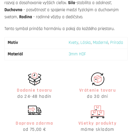
rozvoj a dosahovanie vyšších cieľov.
Sila
-stabilita a odolnosť,
Duchovno
- posvätnosť a spojenie medzi fyzickým a duchovným
svetom,
Rodina
- rodinné väzby a dedičstvo.
Tento symbol prináša harmóniu a pokoj do každého priestoru.
Motív
Kvety
,
Láska
,
Moderné
,
Príroda
Materiál
3mm HDF
Dodanie tovaru
Vrátenie tovaru
do 24-48 hodín
do 30 dní
Doprava zdarma
Všetky produkty
od 75,00 €
máme skladom