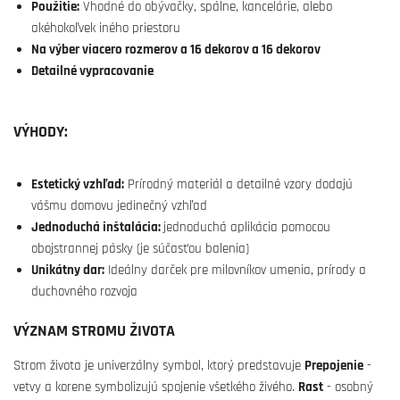
Použitie:
Vhodné do obývačky, spálne, kancelárie, alebo
akéhokoľvek iného priestoru
Na výber viacero rozmerov a 16 dekorov a 16 dekorov
Detailné vypracovanie
VÝHODY:
Estetický vzhľad:
Prírodný materiál a detailné vzory dodajú
vášmu domovu jedinečný vzhľad
Jednoduchá inštalácia:
jednoduchá aplikácia pomocou
obojstrannej pásky (je súčasťou balenia)
Unikátny dar:
Ideálny darček pre milovníkov umenia, prírody a
duchovného rozvoja
VÝZNAM STROMU ŽIVOTA
Strom života je univerzálny symbol, ktorý predstavuje
Prepojenie
-
vetvy a korene symbolizujú spojenie všetkého živého.
Rast
- osobný