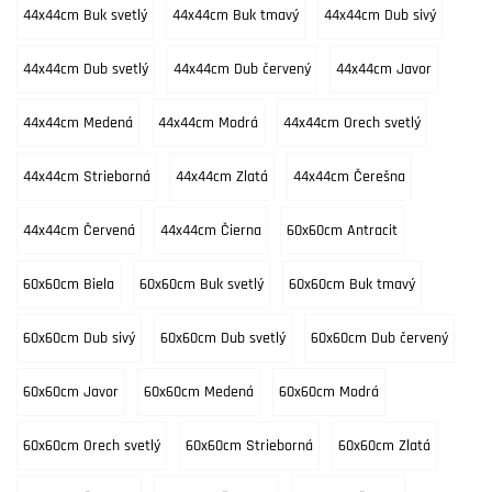
44x44cm Buk svetlý
44x44cm Buk tmavý
44x44cm Dub sivý
44x44cm Dub svetlý
44x44cm Dub červený
44x44cm Javor
44x44cm Medená
44x44cm Modrá
44x44cm Orech svetlý
44x44cm Strieborná
44x44cm Zlatá
44x44cm Čerešna
44x44cm Červená
44x44cm Čierna
60x60cm Antracit
60x60cm Biela
60x60cm Buk svetlý
60x60cm Buk tmavý
60x60cm Dub sivý
60x60cm Dub svetlý
60x60cm Dub červený
60x60cm Javor
60x60cm Medená
60x60cm Modrá
60x60cm Orech svetlý
60x60cm Strieborná
60x60cm Zlatá