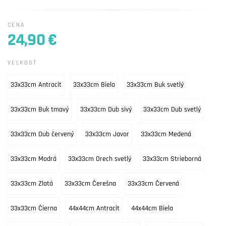
CENA
24,90 €
VEĽKOSŤ
33x33cm Antracit
33x33cm Biela
33x33cm Buk svetlý
33x33cm Buk tmavý
33x33cm Dub sivý
33x33cm Dub svetlý
33x33cm Dub červený
33x33cm Javor
33x33cm Medená
33x33cm Modrá
33x33cm Orech svetlý
33x33cm Strieborná
33x33cm Zlatá
33x33cm Čerešna
33x33cm Červená
33x33cm Čierna
44x44cm Antracit
44x44cm Biela