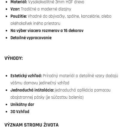
Materiál:
Vysokokvalitné 3mm HDF drevo
Vzor:
Tradičné a moderné dizajny
Použitie:
Vhodné do obývačky, spálne, kancelárie, alebo
akéhokoľvek iného priestoru
Na výber viacero rozmerov a 16 dekorov
Detailné vypracovanie
VÝHODY:
Estetický vzhľad:
Prírodný materiál a detailné vzory dodajú
vášmu domovu jedinečný vzhľad
Jednoduchá inštalácia:
jednoduchá aplikácia pomocou
obojstrannej pásky (je súčasťou balenia)
Unikátny dar
3D Vzhľad
VÝZNAM STROMU ŽIVOTA