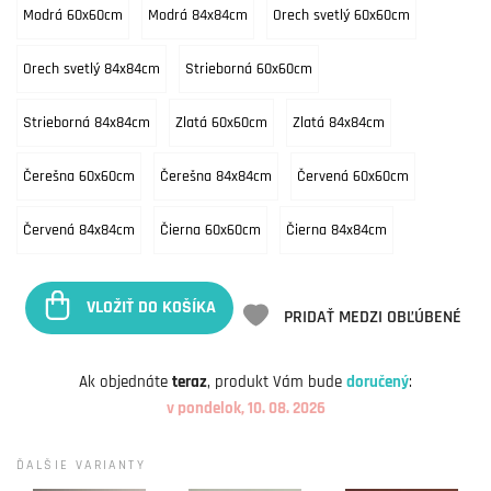
Modrá 60x60cm
Modrá 84x84cm
Orech svetlý 60x60cm
Orech svetlý 84x84cm
Strieborná 60x60cm
Strieborná 84x84cm
Zlatá 60x60cm
Zlatá 84x84cm
Čerešna 60x60cm
Čerešna 84x84cm
Červená 60x60cm
Červená 84x84cm
Čierna 60x60cm
Čierna 84x84cm
VLOŽIŤ DO KOŠÍKA
PRIDAŤ MEDZI OBĽÚBENÉ
Ak objednáte
teraz
, produkt Vám bude
doručený
:
v pondelok, 10. 08. 2026
ĎALŠIE VARIANTY