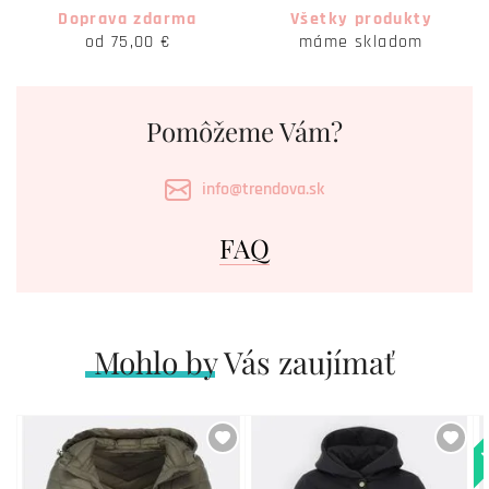
Doprava zdarma
Všetky produkty
od 75,00 €
máme skladom
Pomôžeme Vám?
info@trendova.sk
FAQ
Mohlo by Vás zaujímať
N