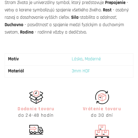
Strom života je univerzálny symbol, ktorý predstavuje
Prepojenie
-
vetvy a korene symbolizujú spojenie všetkého živého.
Rast
- osobný
rozvoj a dosahovanie vyšších cieľov.
Sila
-stabilita a odolnosť,
Duchovno
- posvätnosť a spojenie medzi fyzickým a duchovným
svetom,
Rodina
- rodinné väzby a dedičstvo.
Motív
Láska
,
Moderné
Materiál
3mm HDF
Dodanie tovaru
Vrátenie tovaru
do 24-48 hodín
do 30 dní