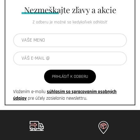
Nezmeškajte
zľavy a akcie
Z odberu je možné sa kedykoľvek odhlásiť
PRIHLÁSIŤ K ODBERU
Vložením e-mailu
súhlasím so spracovaním osobných
údajov
pre účely zasielania newslettru.