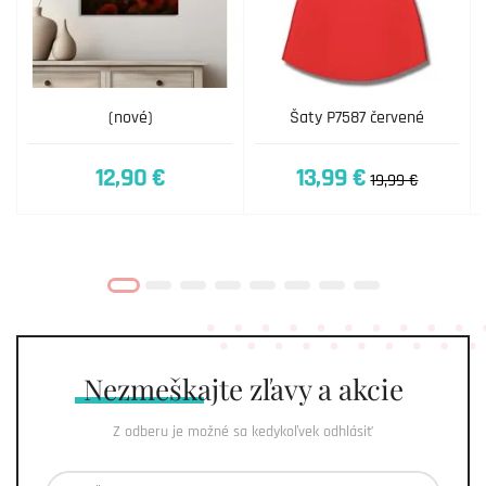
(nové)
Šaty P7587 červené
12,90 €
13,99 €
19,99 €
Nezmeškajte
zľavy a akcie
Z odberu je možné sa kedykoľvek odhlásiť