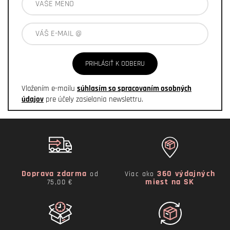
PRIHLÁSIŤ K ODBERU
Vložením e-mailu
súhlasím so spracovaním osobných
údajov
pre účely zasielania newslettru.
Doprava zdarma
360 výdajných
od
Viac ako
miest na SK
75,00 €