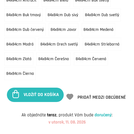
84x84cm Antracit
84x84cm Biela
84x84cm Buk svetlý
84x84cm Buk tmavý
84x84cm Dub sivý
84x84cm Dub svetlý
84x84cm Dub červený
84x84cm Javor
84x84cm Medená
84x84cm Modrá
84x84cm Orech svetlý
84x84cm Strieborná
84x84cm Zlatá
84x84cm Čerešna
84x84cm Červená
84x84cm Čierna
VLOŽIŤ DO KOŠÍKA
PRIDAŤ MEDZI OBĽÚBENÉ
Ak objednáte
teraz
, produkt Vám bude
doručený
:
v utorok, 11. 08. 2026