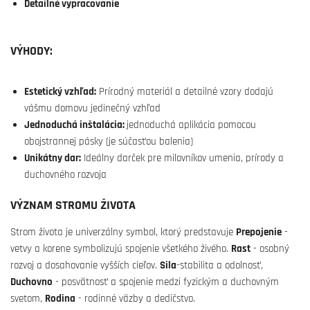
Detailné vypracovanie
VÝHODY:
Estetický vzhľad:
Prírodný materiál a detailné vzory dodajú
vášmu domovu jedinečný vzhľad
Jednoduchá inštalácia:
jednoduchá aplikácia pomocou
obojstrannej pásky (je súčasťou balenia)
Unikátny dar:
Ideálny darček pre milovníkov umenia, prírody a
duchovného rozvoja
VÝZNAM STROMU ŽIVOTA
Strom života je univerzálny symbol, ktorý predstavuje
Prepojenie
-
vetvy a korene symbolizujú spojenie všetkého živého.
Rast
- osobný
rozvoj a dosahovanie vyšších cieľov.
Sila
-stabilita a odolnosť,
Duchovno
- posvätnosť a spojenie medzi fyzickým a duchovným
svetom,
Rodina
- rodinné väzby a dedičstvo.