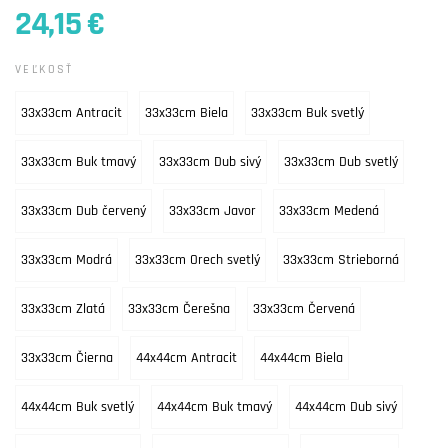
24,15 €
VEĽKOSŤ
33x33cm Antracit
33x33cm Biela
33x33cm Buk svetlý
33x33cm Buk tmavý
33x33cm Dub sivý
33x33cm Dub svetlý
33x33cm Dub červený
33x33cm Javor
33x33cm Medená
33x33cm Modrá
33x33cm Orech svetlý
33x33cm Strieborná
33x33cm Zlatá
33x33cm Čerešna
33x33cm Červená
33x33cm Čierna
44x44cm Antracit
44x44cm Biela
44x44cm Buk svetlý
44x44cm Buk tmavý
44x44cm Dub sivý