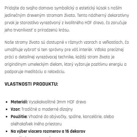
Pridajte do svojho domova symbolický a estetický kúsok s naším
jedinečným dreveným stromom života. Tento nádherný dekoratívny
prvok je starostlivo vyrezávaný z kvalitného HDF dreva, čo zaručuje
jeho trvanlivosť a prirodzenú krásu.
Naše stromy života sú dostupné v rôznych vzoroch a veľkostiach, čo
umožňuje vybrať si ten správny pre váš interiér. Vďaka precíznej
práci a detailnej vyrezávacej technike, každý strom života je
originálnym umeleckým dielom, ktorý vyžaruje pozitívnu energiu a
podporuje meditáciu a relaxáciu.
VLASTNOSTI PRODUKTU:
Materiál:
Vysokokvalitné 3mm HDF drevo
Vzor:
Tradičné a moderné dizajny
Použitie:
Vhodné do obývačky, spálne, kancelárie, alebo
akéhokoľvek iného priestoru
Na výber viacero rozmerov a 16 dekorov