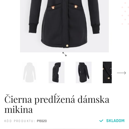
Čierna predĺžená dámska
mikina
SKLADOM
KÓD PRODUKTU:
P15520