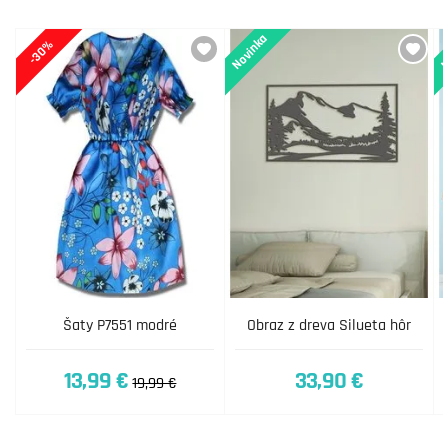
Novinka
N
-30%
Šaty P7551 modré
Obraz z dreva Silueta hôr
13,99 €
33,90 €
19,99 €