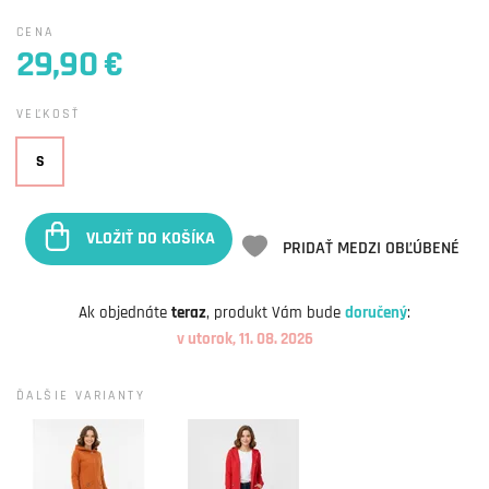
CENA
29,90 €
VEĽKOSŤ
S
VLOŽIŤ DO KOŠÍKA
PRIDAŤ MEDZI OBĽÚBENÉ
Ak objednáte
teraz
, produkt Vám bude
doručený
:
v utorok, 11. 08. 2026
ĎALŠIE VARIANTY