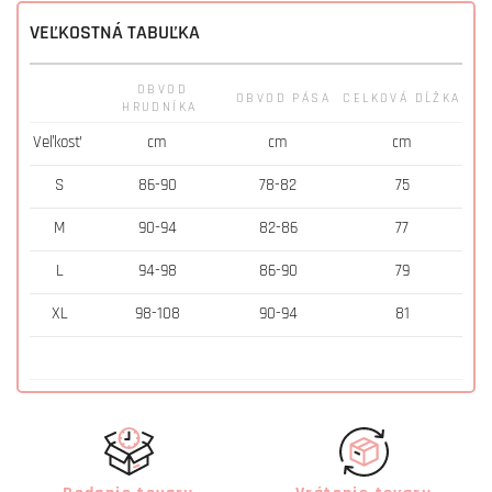
VEĽKOSTNÁ TABUĽKA
OBVOD
OBVOD PÁSA
CELKOVÁ DĹŽKA
HRUDNÍKA
Veľkosť
cm
cm
cm
S
86-90
78-82
75
M
90-94
82-86
77
L
94-98
86-90
79
XL
98-108
90-94
81