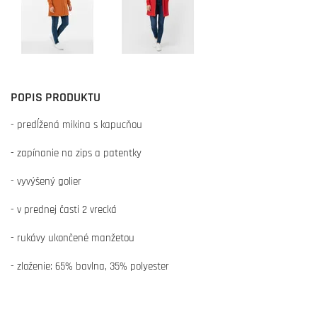
POPIS PRODUKTU
- predĺžená mikina s kapucňou
- zapínanie na zips a patentky
- vyvýšený golier
- v prednej časti 2 vrecká
- rukávy ukončené manžetou
- zloženie: 65% bavlna, 35% polyester