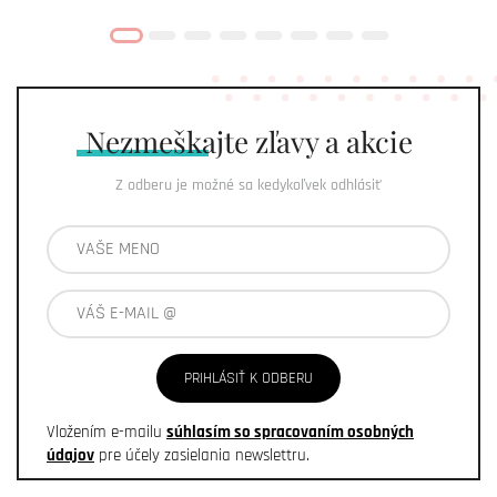
Nezmeškajte
zľavy a akcie
Z odberu je možné sa kedykoľvek odhlásiť
PRIHLÁSIŤ K ODBERU
Vložením e-mailu
súhlasím so spracovaním osobných
údajov
pre účely zasielania newslettru.