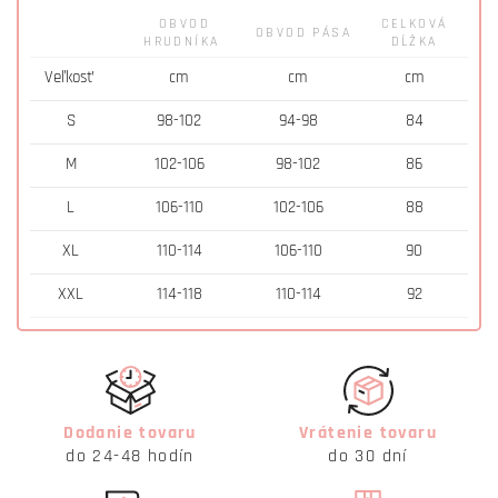
OBVOD
CELKOVÁ
OBVOD PÁSA
HRUDNÍKA
DĹŽKA
Veľkosť
cm
cm
cm
S
98-102
94-98
84
M
102-106
98-102
86
L
106-110
102-106
88
XL
110-114
106-110
90
XXL
114-118
110-114
92
Dodanie tovaru
Vrátenie tovaru
do 24-48 hodín
do 30 dní