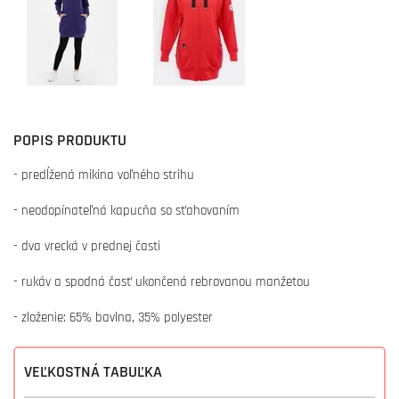
POPIS PRODUKTU
- predĺžená mikina voľného strihu
- neodopínateľná kapucňa so sťahovaním
- dva vrecká v prednej časti
- rukáv a spodná časť ukončená rebrovanou manžetou
- zloženie: 65% bavlna, 35% polyester
VEĽKOSTNÁ TABUĽKA