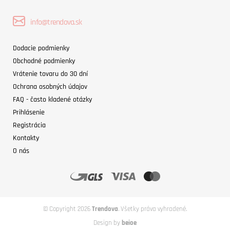
info@trendova.sk
Dodacie podmienky
Obchodné podmienky
Vrátenie tovaru do 30 dní
Ochrana osobných údajov
FAQ - často kladené otázky
Prihlásenie
Registrácia
Kontakty
O nás
© Copyright 2026
Trendova
. Všetky práva vyhradené.
Design by
beioe