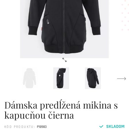
Dámska predĺžená mikina s
kapucňou čierna
SKLADOM
KÓD PRODUKTU:
P18983