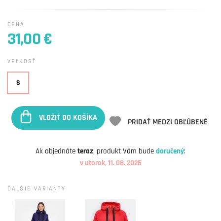
CENA
31,00 €
VEĽKOSŤ
S
VLOŽIŤ DO KOŠÍKA
PRIDAŤ MEDZI OBĽÚBENÉ
Ak objednáte
teraz
, produkt Vám bude
doručený
:
v utorok, 11. 08. 2026
ĎALŠIE VARIANTY