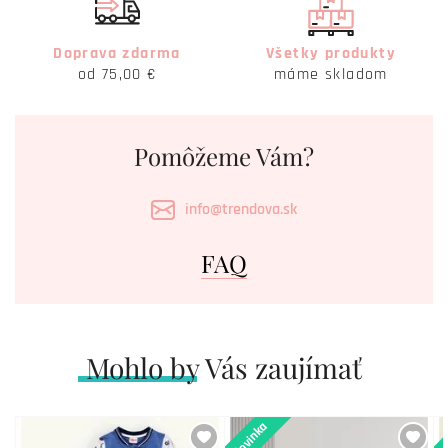
Doprava zdarma
Všetky produkty
od 75,00 €
máme skladom
Pomôžeme Vám?
info@trendova.sk
FAQ
Mohlo by Vás zaujímať
Novinka
N