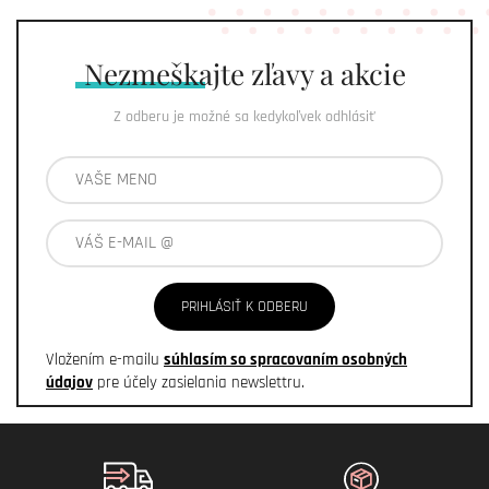
Nezmeškajte
zľavy a akcie
Z odberu je možné sa kedykoľvek odhlásiť
PRIHLÁSIŤ K ODBERU
Vložením e-mailu
súhlasím so spracovaním osobných
údajov
pre účely zasielania newslettru.