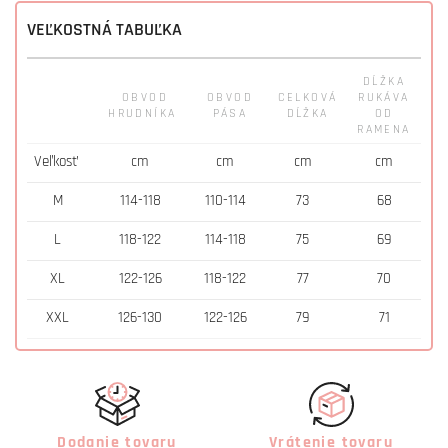
VEĽKOSTNÁ TABUĽKA
DĹŽKA
OBVOD
OBVOD
CELKOVÁ
RUKÁVA
HRUDNÍKA
PÁSA
DĹŽKA
OD
RAMENA
Veľkosť
cm
cm
cm
cm
M
114-118
110-114
73
68
L
118-122
114-118
75
69
XL
122-126
118-122
77
70
XXL
126-130
122-126
79
71
Dodanie tovaru
Vrátenie tovaru