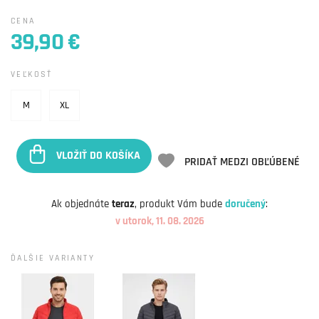
CENA
39,90 €
VEĽKOSŤ
M
XL
VLOŽIŤ DO KOŠÍKA
PRIDAŤ MEDZI OBĽÚBENÉ
Ak objednáte
teraz
, produkt Vám bude
doručený
:
v utorok, 11. 08. 2026
ĎALŠIE VARIANTY