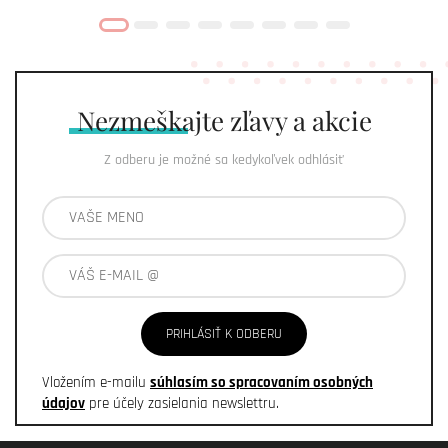
Nezmeškajte
zľavy a akcie
Z odberu je možné sa kedykoľvek odhlásiť
PRIHLÁSIŤ K ODBERU
Vložením e-mailu
súhlasím so spracovaním osobných
údajov
pre účely zasielania newslettru.