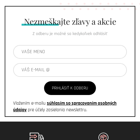
Nezmeškajte
zľavy a akcie
Z odberu je možné sa kedykoľvek odhlásiť
PRIHLÁSIŤ K ODBERU
Vložením e-mailu
súhlasím so spracovaním osobných
údajov
pre účely zasielania newslettru.