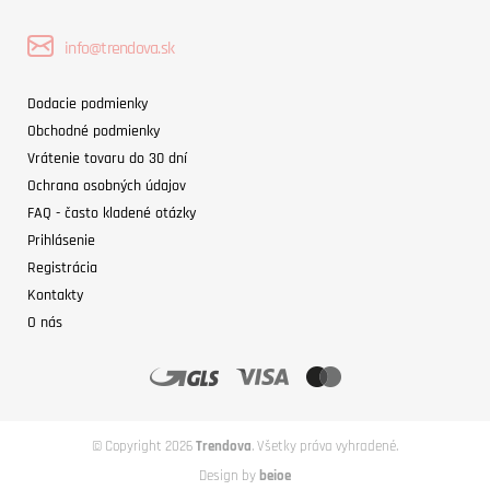
info@trendova.sk
Dodacie podmienky
Obchodné podmienky
Vrátenie tovaru do 30 dní
Ochrana osobných údajov
FAQ - často kladené otázky
Prihlásenie
Registrácia
Kontakty
O nás
© Copyright 2026
Trendova
. Všetky práva vyhradené.
Design by
beioe