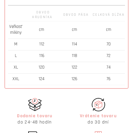
OBVOD
OBVOD PÁSA
CELKOVÁ DĹŽKA
HRUDNÍKA
Veľkosť
cm
cm
cm
mikiny
M
112
114
70
L
116
118
72
XL
120
122
74
XXL
124
126
76
Dodanie tovaru
Vrátenie tovaru
do 24-48 hodín
do 30 dní