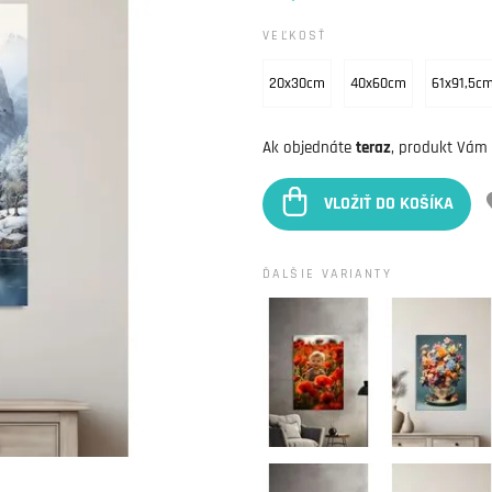
VEĽKOSŤ
20x30cm
40x60cm
61x91,5c
Ak objednáte
teraz
, produkt Vám
VLOŽIŤ DO KOŠÍKA
ĎALŠIE VARIANTY