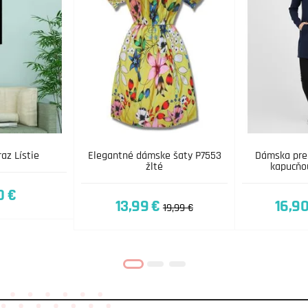
az Lístie
Elegantné dámske šaty P7553
Dámska pred
žlté
kapucňo
0 €
13,99 €
16,90
19,99 €