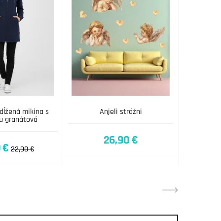
ĺžená mikina s
Anjeli strážni
Drevená
u granátová
26,90 €
 €
22,90 €