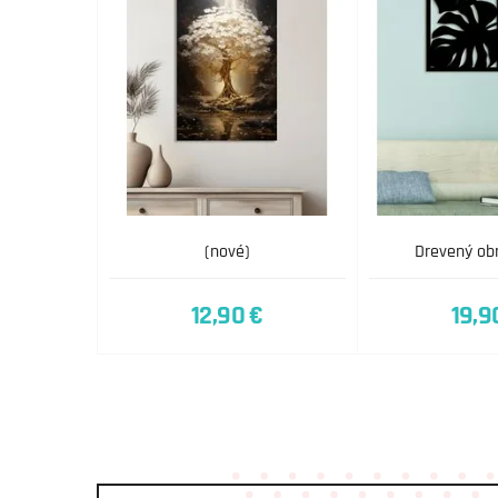
(nové)
Drevený obr
12,90 €
19,9