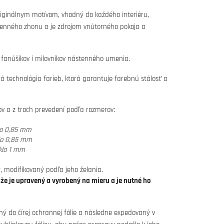
iginálnym motívom, vhodný do každého interiéru,
denného zhonu a je zdrojom vnútorného pokoja a
 fanúšikov i milovníkov nástenného umenia.
tná technológia farieb, ktorá garantuje farebnú stálosť a
vov a z troch prevedení podľa rozmerov:
lo 0,85 mm
lo 0,85 mm
klo 1 mm
, modifikovaný podľa jeho želania.
ože je upravený a vyrobený na mieru a je nutné ho
ný do čírej ochrannej fólie a následne expedovaný v