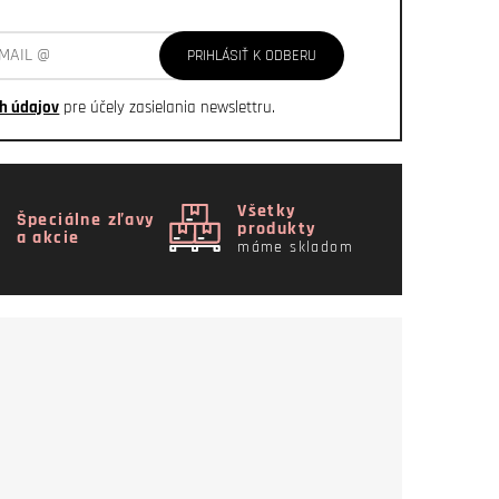
PRIHLÁSIŤ K ODBERU
h údajov
pre účely zasielania newslettru.
Všetky
Špeciálne zľavy
produkty
a akcie
máme skladom