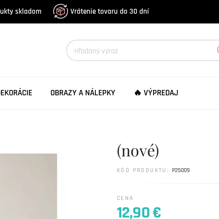
dukty skladom
Vrátenie tovaru do 30 dní
DEKORÁCIE
OBRAZY A NÁLEPKY
🔥 VÝPREDAJ
(nové)
KÓD PRODUKTU:
P25009
CENA
12,90 €