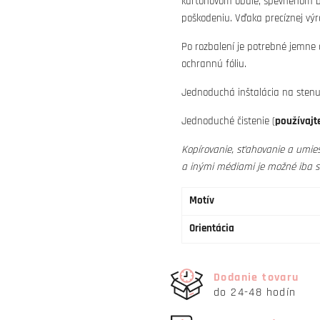
kartónovom obale, spevnenom bu
poškodeniu. Vďaka precíznej výr
Po rozbalení je potrebné jemne
ochrannú fóliu.
Jednoduchá inštalácia na stenu 
Jednoduché čistenie (
používajte
Kopírovanie, sťahovanie a umies
a inými médiami je možné iba 
Motív
Orientácia
Dodanie tovaru
do 24-48 hodín