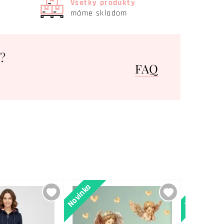
Všetky produkty
máme skladom
?
FAQ
Novinka
Novinka