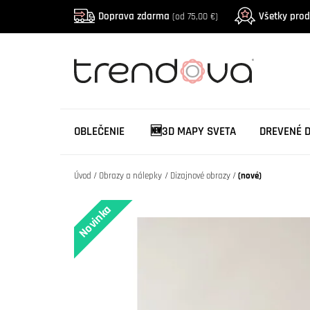
Doprava zdarma
Všetky pro
(od 75,00 €)
OBLEČENIE
🆕3D MAPY SVETA
DREVENÉ 
Úvod
Obrazy a nálepky
Dizajnové obrazy
(nové)
Novinka