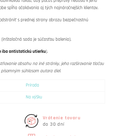
blinkovou fóliou, aby počas prepravy nedošlo k jeho
obe spĺňa očakávania aj tých najnáročnejších klientov.
 odstrániť s prednej strany obrazu bezpečnostnú
(inštalačná sada je súčasťou balenia).
 iba antistatickú utierku
).
tňovanie obsahu na iné stránky, jeho rozširovanie tlačou
s písomným súhlasom autora diel.
Príroda
Na výšku
Vrátenie tovaru
do 30 dní