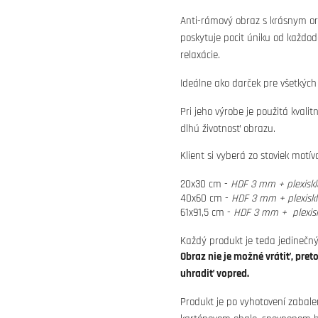
Anti-rámový obraz s krásnym or
poskytuje pocit úniku od každo
relaxácie.
Ideálne ako darček pre všetkých
Pri jeho výrobe je použitá kvali
dlhú životnosť obrazu.
Klient si vyberá zo stoviek motí
20x30 cm -
HDF 3 mm + plexisk
40x60 cm -
HDF 3 mm + plexisk
61x91,5 cm -
HDF 3 mm + plexis
Každý produkt je teda jedinečný
Obraz nie je možné vrátiť, pret
uhradiť vopred.
Produkt je po vyhotovení zabale