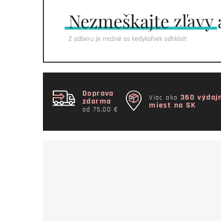
Nezmeškajte
zľavy 
Z odberu je možné sa kedykoľvek odhlásiť
Doprava
360 výdaj
Viac ako
zdarma
miest na SK
od 75,00 €