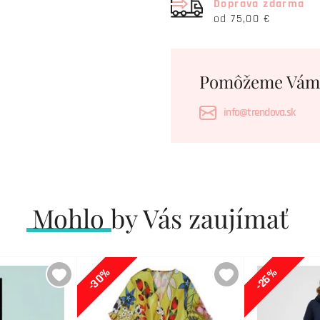
Doprava zdarma
od 75,00 €
Pomôžeme Vám
info@trendova.sk
Mohlo by Vás zaujímať
-30%
-26%