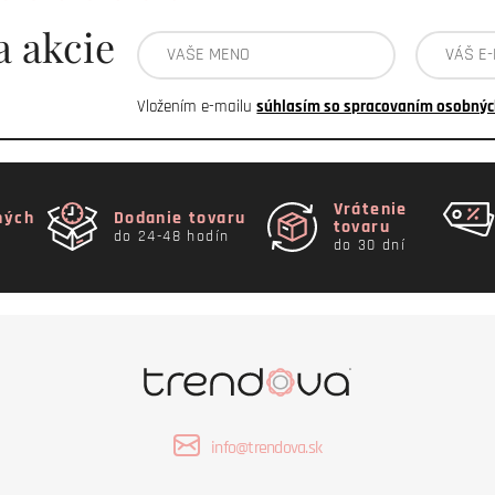
a akcie
Vložením e-mailu
súhlasím so spracovaním osobnýc
Vrátenie
ných
Dodanie tovaru
tovaru
do 24-48 hodín
do 30 dní
info@trendova.sk