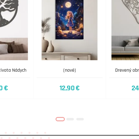
života Nádych
(nové)
Drevený obr
0 €
12,90 €
24