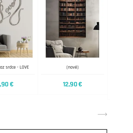
az srdce - LOVE
(nové)
Dámska les
t
,90 €
12,90 €