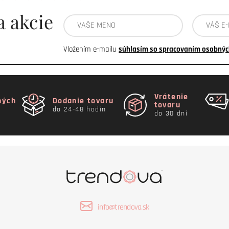
a akcie
Vložením e-mailu
súhlasím so spracovaním osobnýc
Vrátenie
ných
Dodanie tovaru
tovaru
do 24-48 hodín
do 30 dní
info@trendova.sk