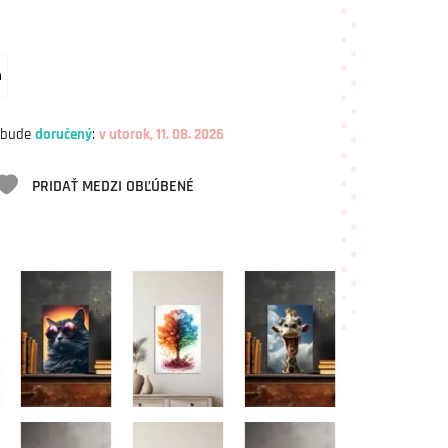
m
 bude
doručený
:
v utorok, 11. 08. 2026
PRIDAŤ MEDZI OBĽÚBENÉ