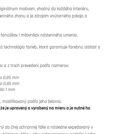
iginálnym motívom, vhodný do každého interiéru,
denného zhonu a je zdrojom vnútorného pokoja a
 fanúšikov i milovníkov nástenného umenia.
tná technológia farieb, ktorá garantuje farebnú stálosť a
vov a z troch prevedení podľa rozmerov:
lo 0,85 mm
lo 0,85 mm
klo 1 mm
, modifikovaný podľa jeho želania.
ože je upravený a vyrobený na mieru a je nutné ho
ný do čírej ochrannej fólie a následne expedovaný v