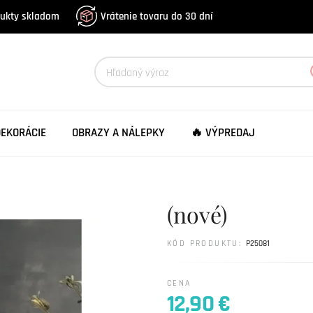
dukty skladom
Vrátenie tovaru do 30 dní
DEKORÁCIE
OBRAZY A NÁLEPKY
🔥 VÝPREDAJ
(nové)
KÓD PRODUKTU:
P25081
CENA
12,90 €