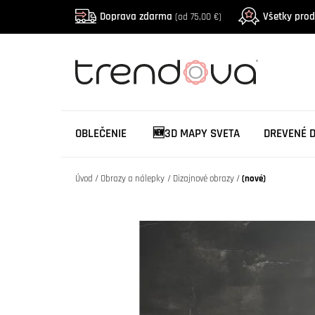
Doprava zdarma
Všetky pro
(od 75,00 €)
OBLEČENIE
🆕3D MAPY SVETA
DREVENÉ 
Úvod
Obrazy a nálepky
Dizajnové obrazy
(nové)