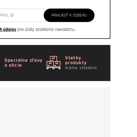
PRIHLÁSIŤ K ODBERU
h údajov
pre účely zasielania newslettru.
Všetky
Špeciálne zľavy
produkty
a akcie
máme skladom