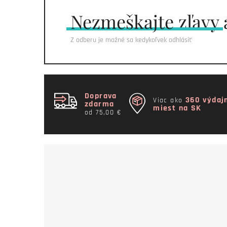
Nezmeškajte
zľavy 
Z odberu je možné sa kedykoľvek odhlásiť
Doprava
360 výdaj
Viac ako
zdarma
miest na SK
od 75,00 €