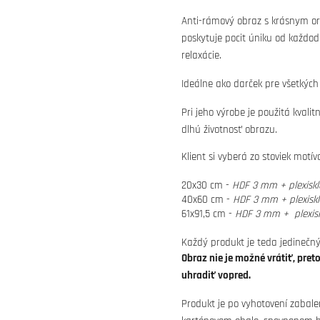
Anti-rámový obraz s krásnym or
poskytuje pocit úniku od každo
relaxácie.
Ideálne ako darček pre všetkých
Pri jeho výrobe je použitá kvali
dlhú životnosť obrazu.
Klient si vyberá zo stoviek motí
20x30 cm -
HDF 3 mm + plexisk
40x60 cm -
HDF 3 mm + plexisk
61x91,5 cm -
HDF 3 mm + plexis
Každý produkt je teda jedinečný
Obraz nie je možné vrátiť, pret
uhradiť vopred.
Produkt je po vyhotovení zabale