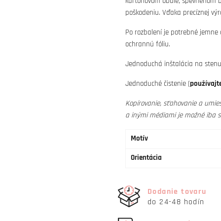
kartónovom obale, spevnenom bu
poškodeniu. Vďaka precíznej výr
Po rozbalení je potrebné jemne
ochrannú fóliu.
Jednoduchá inštalácia na stenu 
Jednoduché čistenie (
používajte
Kopírovanie, sťahovanie a umies
a inými médiami je možné iba 
Motív
Orientácia
Dodanie tovaru
do 24-48 hodín