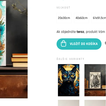
VEĽKOSŤ
20x30cm
40x60cm
61x91,5c
Ak objednáte
teraz
, produkt Vám
VLOŽIŤ DO KOŠÍKA
ĎALŠIE VARIANTY