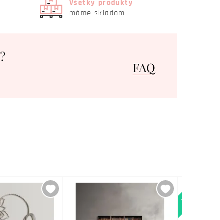
Všetky produkty
máme skladom
?
FAQ
Novinka