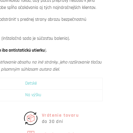
blinkovou fóliou, aby počas prepravy nedošlo k jeho
obe spĺňa očakávania aj tých najnáročnejších klientov.
 odstrániť s prednej strany obrazu bezpečnostnú
(inštalačná sada je súčasťou balenia).
 iba antistatickú utierku
).
tňovanie obsahu na iné stránky, jeho rozširovanie tlačou
s písomným súhlasom autora diel.
Detské
Na výšku
Vrátenie tovaru
do 30 dní