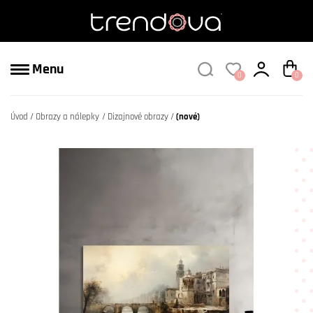
Menu
0
0
Úvod
Obrazy a nálepky
Dizajnové obrazy
(nové)