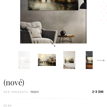
(nové)
2-3 DNI
KÓD PRODUKTU:
P25221
CENA