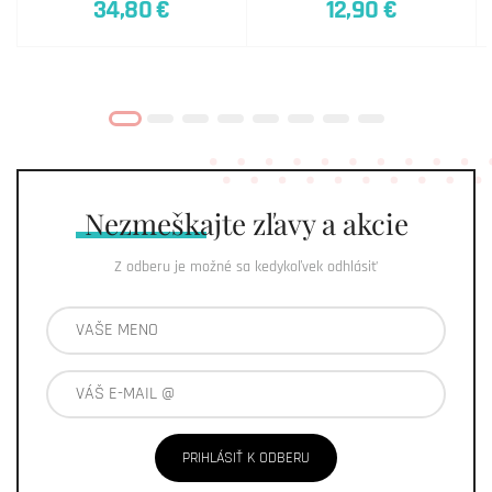
34,80 €
12,90 €
Nezmeškajte
zľavy a akcie
Z odberu je možné sa kedykoľvek odhlásiť
PRIHLÁSIŤ K ODBERU