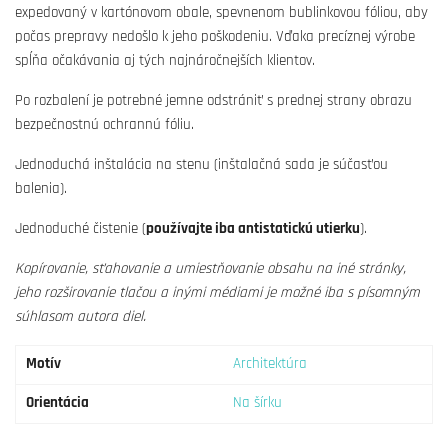
expedovaný v kartónovom obale, spevnenom bublinkovou fóliou, aby
počas prepravy nedošlo k jeho poškodeniu. Vďaka precíznej výrobe
spĺňa očakávania aj tých najnáročnejších klientov.
Po rozbalení je potrebné jemne odstrániť s prednej strany obrazu
bezpečnostnú ochrannú fóliu.
Jednoduchá inštalácia na stenu (inštalačná sada je súčasťou
balenia).
Jednoduché čistenie (
používajte iba antistatickú utierku
).
Kopírovanie, sťahovanie a umiestňovanie obsahu na iné stránky,
jeho rozširovanie tlačou a inými médiami je možné iba s písomným
súhlasom autora diel.
Motív
Architektúra
Orientácia
Na šírku