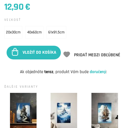
12,90 €
VEĽKOSŤ
20x30cm
40x60cm
61x91,5cm
VLOŽIŤ DO KOŠÍKA
PRIDAŤ MEDZI OBĽÚBENÉ
Ak objednáte
teraz
, produkt Vám bude
doručený
:
ĎALŠIE VARIANTY