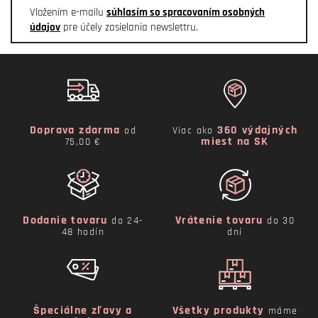
Vložením e-mailu
súhlasím so spracovaním osobných
údajov
pre účely zasielania newslettru.
Doprava zdarma
360 výdajných
od
Viac ako
miest na SK
75,00 €
Dodanie tovaru
Vrátenie tovaru
do 24-
do 30
48 hodín
dní
Špeciálne zľavy a
Všetky produkty
máme