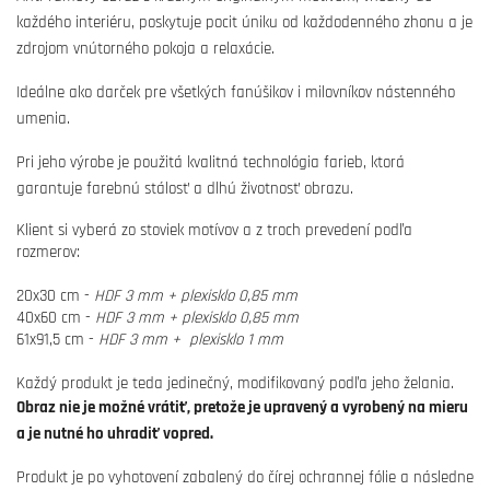
každého interiéru, poskytuje pocit úniku od každodenného zhonu a je
zdrojom vnútorného pokoja a relaxácie.
Ideálne ako darček pre všetkých fanúšikov i milovníkov nástenného
umenia.
Pri jeho výrobe je použitá kvalitná technológia farieb, ktorá
garantuje farebnú stálosť a dlhú životnosť obrazu.
Klient si vyberá zo stoviek motívov a z troch prevedení podľa
rozmerov:
20x30 cm -
HDF 3 mm + plexisklo 0,85 mm
40x60 cm -
HDF 3 mm + plexisklo 0,85 mm
61x91,5 cm -
HDF 3 mm + plexisklo 1 mm
Každý produkt je teda jedinečný, modifikovaný podľa jeho želania.
Obraz nie je možné vrátiť, pretože je upravený a vyrobený na mieru
a je nutné ho uhradiť vopred.
Produkt je po vyhotovení zabalený do čírej ochrannej fólie a následne