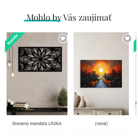
Mohlo by Vás zaujímať
Novinka
N
Drevena mandala LÁSKA
(nové)