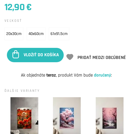
12,90 €
VEĽKOSŤ
20x30cm
40x60cm
61x91,5cm
VLOŽIŤ DO KOŠÍKA
PRIDAŤ MEDZI OBĽÚBENÉ
Ak objednáte
teraz
, produkt Vám bude
doručený
:
ĎALŠIE VARIANTY