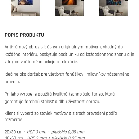
POPIS PRODUKTU
Anti-rámový obraz s krásnym originálnym motívom, vhodný do
každého interiéru, poskytuje pocit úniku od každodenného zhonu a je
zdrojom vnútorného pokoja a relaxácie.
Ideálne ako darček pre všetkých fanúšikov i milovníkov nástenného
umenia.
Pri jeho výrobe je použitá kvalitná technológia farieb, ktorá
garantuje farebnú stálosť a dlhú životnosť obrazu.
Klient si vyberá zo stoviek motívov a z troch prevedení podľa
rozmerov:
20x30 cm -
HDF 3 mm + plexisklo 0,85 mm
40x60 cm -
HDF 3 mm + plexisklo 0,85 mm