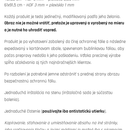
61x91,5 cm -
HDF 3 mm + plexisklo 1 mm
Každý produkt je teda jedinečný, modifikovaný podľa jeho želania.
Obraz nie je možné vrátiť, pretože je upravený a vyrobený na mieru
a je nutné ho uhradiť vopred.
Produkt je po vyhotovení zabalený do čírej ochrannej fólie a následne
expedovaný v kartónovom obale, spevnenom bublinkovou fóliou, aby
počas prepravy nedošlo k jeho poškodeniu. Vďaka precíznej výrobe
spĺňa očakávania aj tých najnáročnejších klientov.
Po rozbalení je potrebné jemne odstrániť s prednej strany obrazu
bezpečnostnú ochrannú fóliu.
Jednoduchá inštalácia na stenu (inštalačná sada je súčasťou
balenia).
Jednoduché čistenie (
používajte iba antistatickú utierku
).
Kopírovanie, sťahovanie a umiestňovanie obsahu na iné stránky,
jeho rozširovanie tlačou a inými médiami je možné iba s písomným