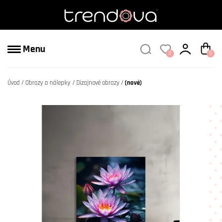
Menu
0
0
Úvod
Obrazy a nálepky
Dizajnové obrazy
(nové)