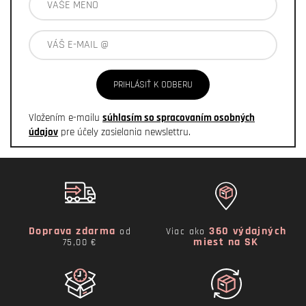
PRIHLÁSIŤ K ODBERU
Vložením e-mailu
súhlasím so spracovaním osobných
údajov
pre účely zasielania newslettru.
Doprava zdarma
360 výdajných
od
Viac ako
miest na SK
75,00 €