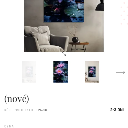
(nové)
2-3 DNI
KÓD PRODUKTU:
P26238
CENA