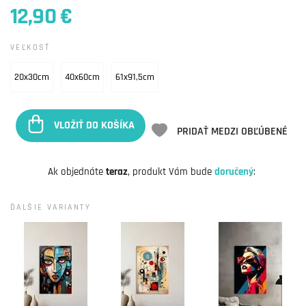
12,90 €
VEĽKOSŤ
20x30cm
40x60cm
61x91,5cm
VLOŽIŤ DO KOŠÍKA
PRIDAŤ MEDZI OBĽÚBENÉ
Ak objednáte
teraz
, produkt Vám bude
doručený
:
ĎALŠIE VARIANTY