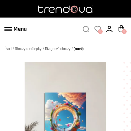
Menu
0
0
Úvod
Obrazy a nálepky
Dizajnové obrazy
(nové)