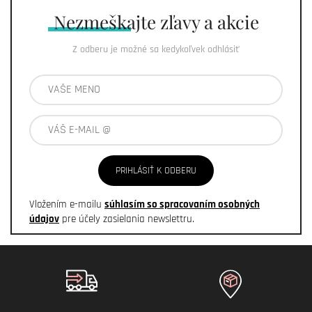
Nezmeškajte
zľavy a akcie
Z odberu je možné sa kedykoľvek odhlásiť
PRIHLÁSIŤ K ODBERU
Vložením e-mailu
súhlasím so spracovaním osobných
údajov
pre účely zasielania newslettru.