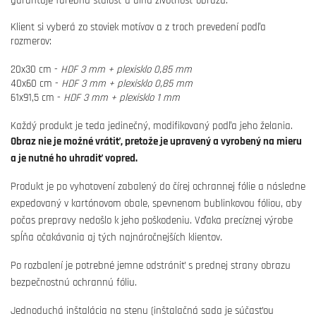
garantuje farebnú stálosť a dlhú životnosť obrazu.
Klient si vyberá zo stoviek motívov a z troch prevedení podľa
rozmerov:
20x30 cm -
HDF 3 mm + plexisklo 0,85 mm
40x60 cm -
HDF 3 mm + plexisklo 0,85 mm
61x91,5 cm -
HDF 3 mm + plexisklo 1 mm
Každý produkt je teda jedinečný, modifikovaný podľa jeho želania.
Obraz nie je možné vrátiť, pretože je upravený a vyrobený na mieru
a je nutné ho uhradiť vopred.
Produkt je po vyhotovení zabalený do čírej ochrannej fólie a následne
expedovaný v kartónovom obale, spevnenom bublinkovou fóliou, aby
počas prepravy nedošlo k jeho poškodeniu. Vďaka precíznej výrobe
spĺňa očakávania aj tých najnáročnejších klientov.
Po rozbalení je potrebné jemne odstrániť s prednej strany obrazu
bezpečnostnú ochrannú fóliu.
Jednoduchá inštalácia na stenu (inštalačná sada je súčasťou