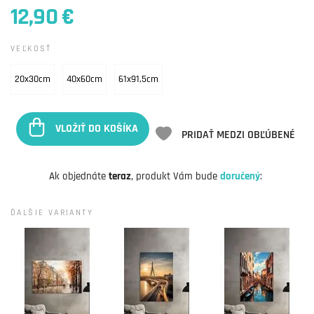
12,90 €
VEĽKOSŤ
20x30cm
40x60cm
61x91,5cm
VLOŽIŤ DO KOŠÍKA
PRIDAŤ MEDZI OBĽÚBENÉ
Ak objednáte
teraz
, produkt Vám bude
doručený
:
ĎALŠIE VARIANTY