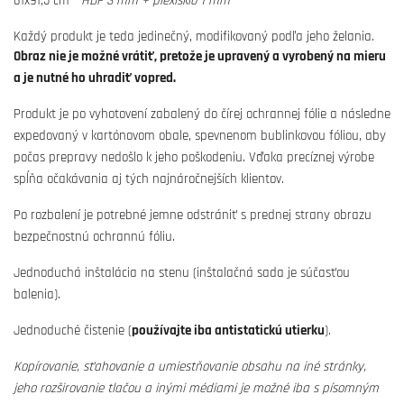
61x91,5 cm -
HDF 3 mm + plexisklo 1 mm
Každý produkt je teda jedinečný, modifikovaný podľa jeho želania.
Obraz nie je možné vrátiť, pretože je upravený a vyrobený na mieru
a je nutné ho uhradiť vopred.
Produkt je po vyhotovení zabalený do čírej ochrannej fólie a následne
expedovaný v kartónovom obale, spevnenom bublinkovou fóliou, aby
počas prepravy nedošlo k jeho poškodeniu. Vďaka precíznej výrobe
spĺňa očakávania aj tých najnáročnejších klientov.
Po rozbalení je potrebné jemne odstrániť s prednej strany obrazu
bezpečnostnú ochrannú fóliu.
Jednoduchá inštalácia na stenu (inštalačná sada je súčasťou
balenia).
Jednoduché čistenie (
používajte iba antistatickú utierku
).
Kopírovanie, sťahovanie a umiestňovanie obsahu na iné stránky,
jeho rozširovanie tlačou a inými médiami je možné iba s písomným