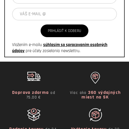
PRIHLÁSIŤ K ODBERU
Vložením e-mailu
súhlasím so spracovaním osobných
údajov
pre účely zasielania newslettru.
Doprava zdarma
360 výdajných
od
Viac ako
miest na SK
75,00 €