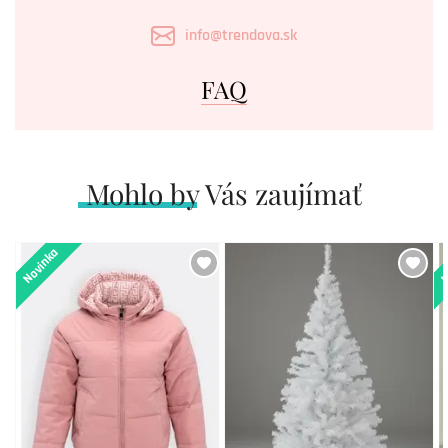
info@trendova.sk
FAQ
Mohlo by Vás zaujímať
Novinka
N