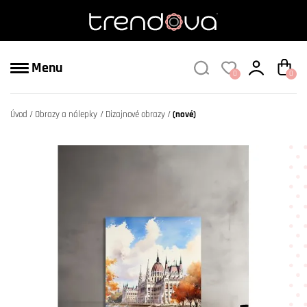
Menu
0
0
Úvod
Obrazy a nálepky
Dizajnové obrazy
(nové)