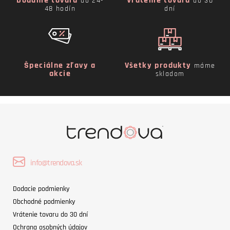
Dodanie tovaru
Vrátenie tovaru
do 24-
do 30
48 hodín
dní
Špeciálne zľavy a
Všetky produkty
máme
akcie
skladom
info@trendova.sk
Dodacie podmienky
Obchodné podmienky
Vrátenie tovaru do 30 dní
Ochrana osobných údajov