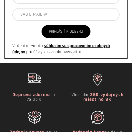
PRIHLÁSIŤ K ODBERU
Vložením e-mailu
súhlasím so spracovaním osobných
údajov
pre účely zasielania newslettru.
Doprava zdarma
360 výdajných
od
Viac ako
miest na SK
75,00 €