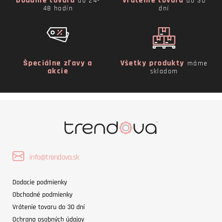
Dodanie tovaru
Vrátenie tovaru
do 24-
do 30
48 hodín
dní
Špeciálne zľavy a
Všetky produkty
máme
akcie
skladom
info@trendova.sk
Dodacie podmienky
Obchodné podmienky
Vrátenie tovaru do 30 dní
Ochrana osobných údajov