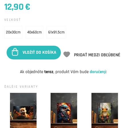
12,90 €
VEĽKOSŤ
20x30cm
40x60cm
61x91,5cm
VLOŽIŤ DO KOŠÍKA
PRIDAŤ MEDZI OBĽÚBENÉ
Ak objednáte
teraz
, produkt Vám bude
doručený
:
ĎALŠIE VARIANTY