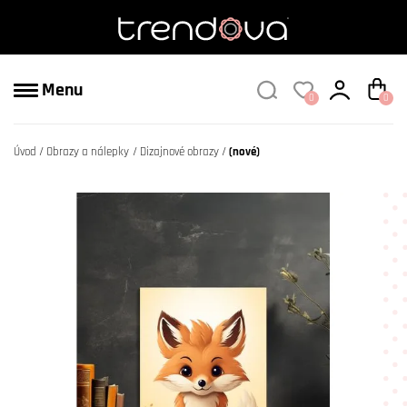
Menu
0
0
Úvod
Obrazy a nálepky
Dizajnové obrazy
(nové)