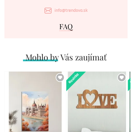
info@trendova.sk
FAQ
Mohlo by Vás zaujímať
Novinka
N