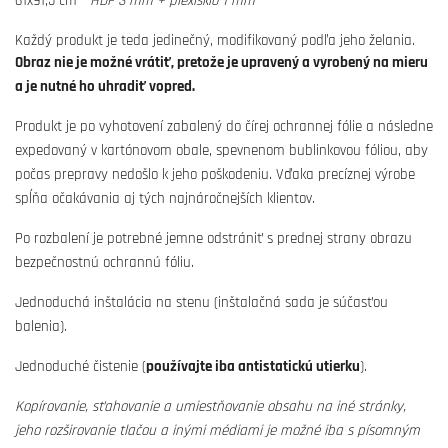
61x91,5 cm -
HDF 3 mm + plexisklo 1 mm
Každý produkt je teda jedinečný, modifikovaný podľa jeho želania.
Obraz nie je možné vrátiť, pretože je upravený a vyrobený na mieru
a je nutné ho uhradiť vopred.
Produkt je po vyhotovení zabalený do čírej ochrannej fólie a následne
expedovaný v kartónovom obale, spevnenom bublinkovou fóliou, aby
počas prepravy nedošlo k jeho poškodeniu. Vďaka precíznej výrobe
spĺňa očakávania aj tých najnáročnejších klientov.
Po rozbalení je potrebné jemne odstrániť s prednej strany obrazu
bezpečnostnú ochrannú fóliu.
Jednoduchá inštalácia na stenu (inštalačná sada je súčasťou
balenia).
Jednoduché čistenie (
používajte iba antistatickú utierku
).
Kopírovanie, sťahovanie a umiestňovanie obsahu na iné stránky,
jeho rozširovanie tlačou a inými médiami je možné iba s písomným