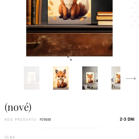
(nové)
2-3 DNI
KÓD PRODUKTU:
P29848
CENA