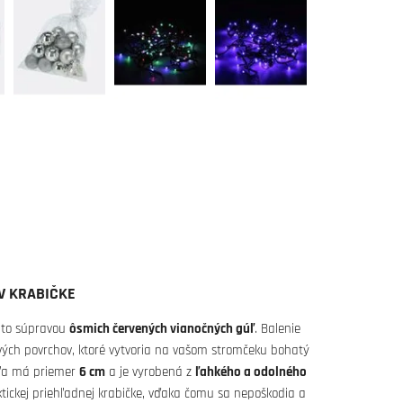
V KRABIČKE
outo súpravou
ôsmich červených vianočných gúľ
. Balenie
avých povrchov, ktoré vytvoria na vašom stromčeku bohatý
uľa má priemer
6 cm
a je vyrobená z
ľahkého a odolného
ktickej priehľadnej krabičke, vďaka čomu sa nepoškodia a