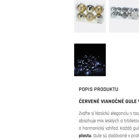
POPIS PRODUKTU
ČERVENÉ VIANOČNÉ GULE 
Zvoľte si klasickú eleganciu s t
obsahuje mix lesklých a trbliet
a harmonický vzhľad. Každá g
plastu
. Gule sú dodávané v pra