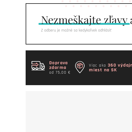
Nezmeškajte
zľavy 
Z odberu je možné sa kedykoľvek odhlásiť
Doprava
360 výdaj
Viac ako
zdarma
miest na SK
od 75,00 €