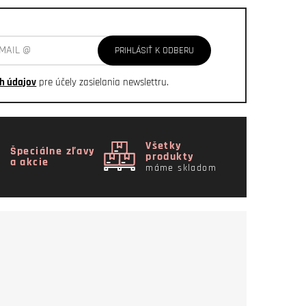
PRIHLÁSIŤ K ODBERU
h údajov
pre účely zasielania newslettru.
Všetky
Špeciálne zľavy
produkty
a akcie
máme skladom