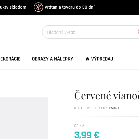
dukty skladom
Vrátenie tovaru do 30 dní
DEKORÁCIE
OBRAZY A NÁLEPKY
🔥 VÝPREDAJ
Červené vianoč
KÓD PRODUKTU:
P51877
CENA
3,99 €