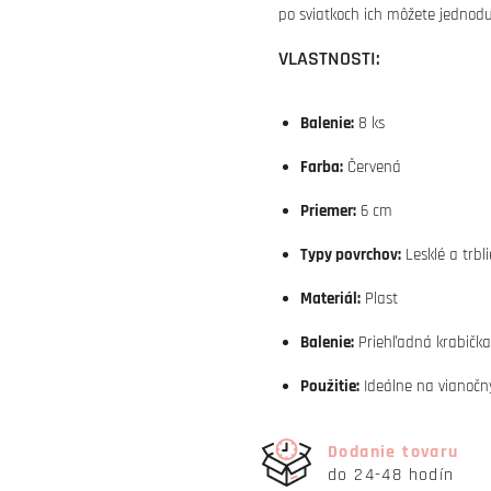
po sviatkoch ich môžete jednodu
VLASTNOSTI:
Balenie:
8 ks
Farba:
Červená
Priemer:
6 cm
Typy povrchov:
Lesklé a trbl
Materiál:
Plast
Balenie:
Priehľadná krabička
Použitie:
Ideálne na vianočný
Dodanie tovaru
do 24-48 hodín