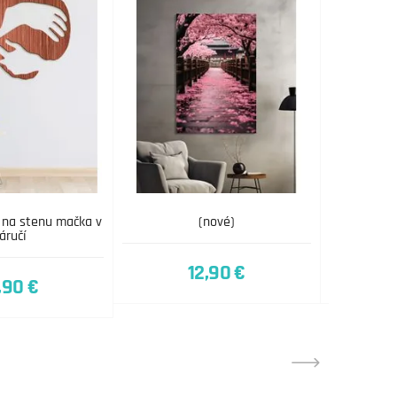
 na stenu mačka v
(nové)
áručí
12,90 €
,90 €