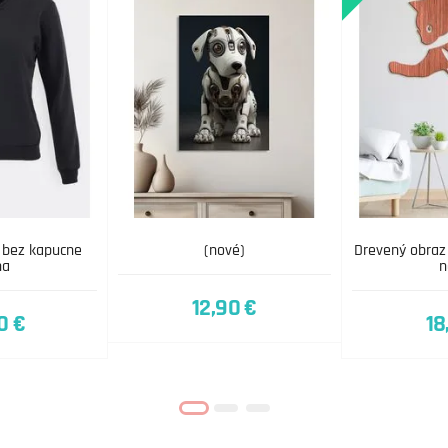
 bez kapucne
(nové)
Drevený obraz
na
n
12,90 €
0 €
18