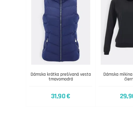
Dámska krátka prešívaná vesta
Dámska mikina
tmavomodrá
čier
31,90 €
29,9