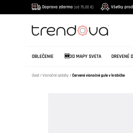
Doprava zdarma
Všetky pro
(od 75,00 €)
OBLEČENIE
🆕3D MAPY SVETA
DREVENÉ 
Úvod
Vianočné ozdoby
Červené vianočné gule v krabičke