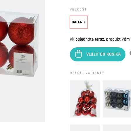
VEĽKOSŤ
BALENIE
Ak objednáte
teraz
, produkt Vám
VLOŽIŤ DO KOŠÍKA
ĎALŠIE VARIANTY