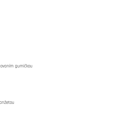
hovaním gumičkou
manžetou