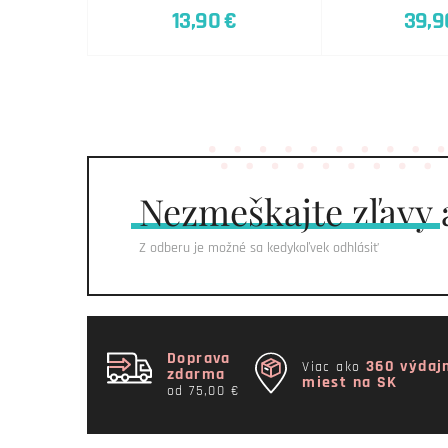
13,90 €
39,9
Nezmeškajte
zľavy 
Z odberu je možné sa kedykoľvek odhlásiť
Doprava
360 výdaj
Viac ako
zdarma
miest na SK
od 75,00 €