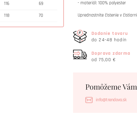
- materiál: 100% polyester
116
69
Uprednostnite čistenie v čistiarn
118
70
Dodanie tovaru
do 24-48 hodín
Doprava zdarma
od 75,00 €
Pomôžeme Vám
info@trendova.sk