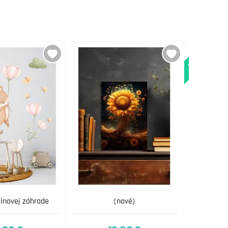
Novinka
tinovej záhrade
(nové)
Umelý vian