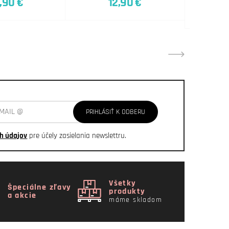
,90 €
12,90 €
PRIHLÁSIŤ K ODBERU
h údajov
pre účely zasielania newslettru.
Všetky
Špeciálne zľavy
produkty
a akcie
máme skladom