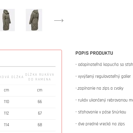
POPIS PRODUKTU
- odopínateľná kapucňa so sťa
DĹŽKA RUKÁVA
- vyvýšený regulovateľný golier
KOVÁ DĹŽKA
OD RAMENA
-.zapínanie na zips a cvoky
cm
cm
- rukáv ukončený rebrovanou 
110
66
- sťahovanie v páse šnúrkou
112
67
- dve predné vrecká na zips
114
68