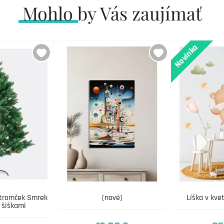
Mohlo by Vás zaujímať
Novinka
stromček Smrek
(nové)
Líška v kve
 šiškami