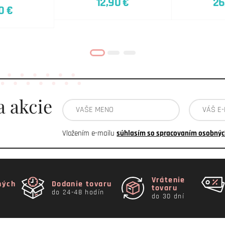
12,90 €
26
0 €
a akcie
Vložením e-mailu
súhlasím so spracovaním osobnýc
Vrátenie
ných
Dodanie tovaru
tovaru
do 24-48 hodín
do 30 dní