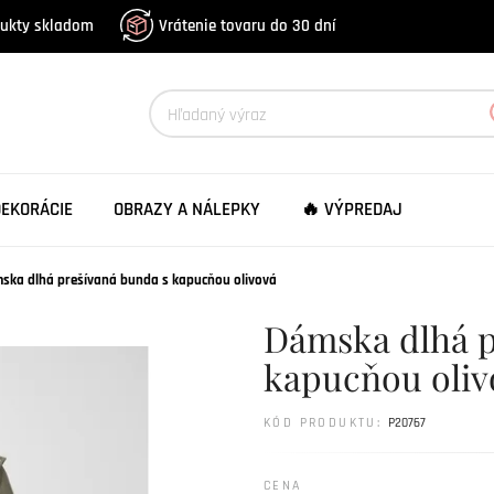
dukty skladom
Vrátenie tovaru do 30 dní
DEKORÁCIE
OBRAZY A NÁLEPKY
🔥 VÝPREDAJ
ska dlhá prešívaná bunda s kapucňou olivová
Dámska dlhá p
kapucňou oliv
KÓD PRODUKTU:
P20767
CENA