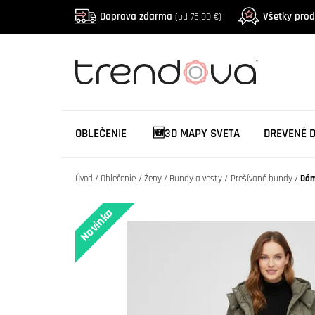
Doprava zdarma
Všetky pro
(od 75,00 €)
OBLEČENIE
🆕3D MAPY SVETA
DREVENÉ 
Úvod
Oblečenie
Ženy
Bundy a vesty
Prešívané bundy
Dám
Novinka