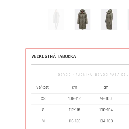
VEĽKOSTNÁ TABUĽKA
OBVOD HRUDNÍKA
OBVOD PÁSA
CEL
Veľkosť
cm
cm
XS
108-112
96-100
S
112-116
100-104
M
116-120
104-108