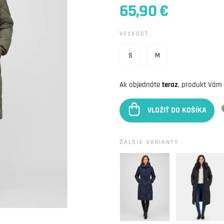
65,90 €
VEĽKOSŤ
S
M
Ak objednáte
teraz
, produkt Vám
VLOŽIŤ DO KOŠÍKA
ĎALŠIE VARIANTY