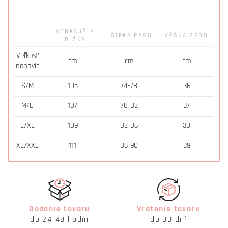
VONKAJŠIA
ŠÍRKA PÁSU
VÝŠKA SEDU
DĹŽKA
Veľkosť
cm
cm
cm
nohavíc
S/M
105
74-78
36
M/L
107
78-82
37
L/XL
109
82-86
38
XL/XXL
111
86-90
39
Dodanie tovaru
Vrátenie tovaru
do 24-48 hodín
do 30 dní