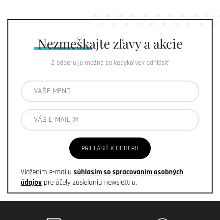
Nezmeškajte
zľavy a akcie
Z odberu je možné sa kedykoľvek odhlásiť
PRIHLÁSIŤ K ODBERU
Vložením e-mailu
súhlasím so spracovaním osobných
údajov
pre účely zasielania newslettru.