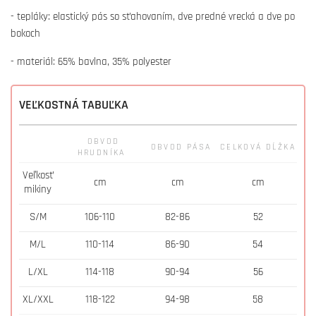
- tepláky: elastický pás so sťahovaním, dve predné vrecká a dve po
bokoch
- materiál: 65% bavlna, 35% polyester
VEĽKOSTNÁ TABUĽKA
OBVOD
OBVOD PÁSA
CELKOVÁ DĹŽKA
HRUDNÍKA
Veľkosť
cm
cm
cm
mikiny
S/M
106-110
82-86
52
M/L
110-114
86-90
54
L/XL
114-118
90-94
56
XL/XXL
118-122
94-98
58