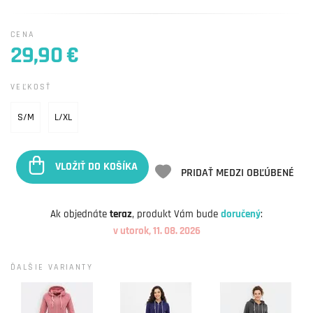
CENA
29,90 €
VEĽKOSŤ
S/M
L/XL
VLOŽIŤ DO KOŠÍKA
PRIDAŤ MEDZI OBĽÚBENÉ
Ak objednáte
teraz
, produkt Vám bude
doručený
:
v utorok, 11. 08. 2026
ĎALŠIE VARIANTY