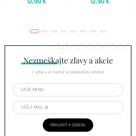
12,90 €
12,90 €
Nezmeškajte
zľavy a akcie
Z odberu je možné sa kedykoľvek odhlásiť
PRIHLÁSIŤ K ODBERU