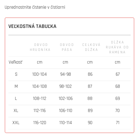
Uprednostnite čistenie v čistiarni
VEĽKOSTNÁ TABUĽKA
DĹŽKA
OBVOD
OBVOD
CELKOVÁ
RUKÁVA OD
HRUDNÍKA
PÁSA
DĹŽKA
RAMENA
Veľkosť
cm
cm
cm
cm
S
100-104
94-98
86
67
M
104-108
98-102
87
68
L
108-112
102-106
88
69
XL
112-116
106-110
89
70
XXL
116-120
110-114
90
71