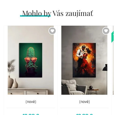
Mohlo by Vás zaujímať
N
(nové)
(nové)