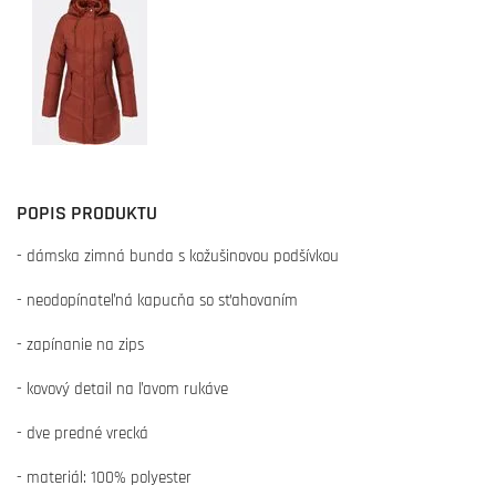
POPIS PRODUKTU
- dámska zimná bunda s kožušinovou podšívkou
- neodopínateľná kapucňa so sťahovaním
- zapínanie na zips
- kovový detail na ľavom rukáve
- dve predné vrecká
- materiál: 100% polyester