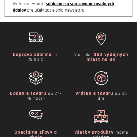
Vložením e-mailu
súhlasím so spracovaním osobných
údajov
pre účely zasielania newslettru.
Doprava zdarma
360 výdajných
od
Viac ako
miest na SK
75,00 €
Dodanie tovaru
Vrátenie tovaru
do 24-
do 30
48 hodín
dní
Špeciálne zľavy a
Všetky produkty
máme