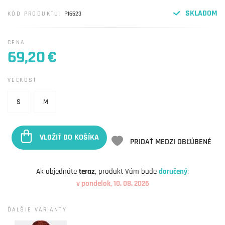
SKLADOM
KÓD PRODUKTU:
P16523
CENA
69,20 €
VEĽKOSŤ
S
M
VLOŽIŤ DO KOŠÍKA
PRIDAŤ MEDZI OBĽÚBENÉ
Ak objednáte
teraz
, produkt Vám bude
doručený
:
v pondelok, 10. 08. 2026
ĎALŠIE VARIANTY