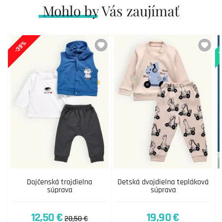
Mohlo by Vás zaujímať
N
-39%
Dojčenská trojdielna
Detská dvojdielna tepláková
súprava
súprava
12,50 €
19,90 €
20,50 €