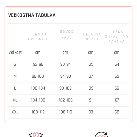
VEĽKOSTNÁ TABUĽKA
OBVOD
DĹŽKA
OBVOD
CELKOVÁ
RUKÁVU OD
PASU
HRUDNÍKU
DĹŽKA
RAMENA
Veľkost
cm
cm
cm
cm
S
92-96
90-94
85
64
M
96-100
94-98
87
65
L
100-104
98-102
89
66
XL
104-108
102-106
91
67
XXL
108-112
106-110
93
68