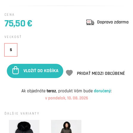
CENA
75,50 €
Doprava zdarma
VEĽKOSŤ
S
VLOŽIŤ DO KOŠÍKA
PRIDAŤ MEDZI OBĽÚBENÉ
Ak objednáte
teraz
, produkt Vám bude
doručený
:
v pondelok, 10. 08. 2026
ĎALŠIE VARIANTY