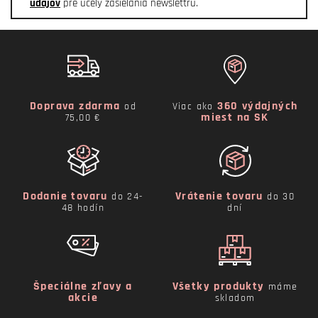
údajov
pre účely zasielania newslettru.
Doprava zdarma
360 výdajných
od
Viac ako
miest na SK
75,00 €
Dodanie tovaru
Vrátenie tovaru
do 24-
do 30
48 hodín
dní
Špeciálne zľavy a
Všetky produkty
máme
akcie
skladom