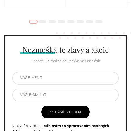
Nezmeškajte
zľavy a akcie
Z odberu je možné sa kedykoľvek odhlásiť
PRIHLÁSIŤ K ODBERU
Vložením e-mailu
súhlasím so spracovaním osobných