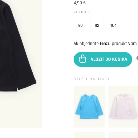
4,99 €
VEĽKOSŤ
80
92
104
Ak objednáte
teraz
, produkt Vám
VLOŽIŤ DO KOŠÍKA
ĎALŠIE VARIANTY