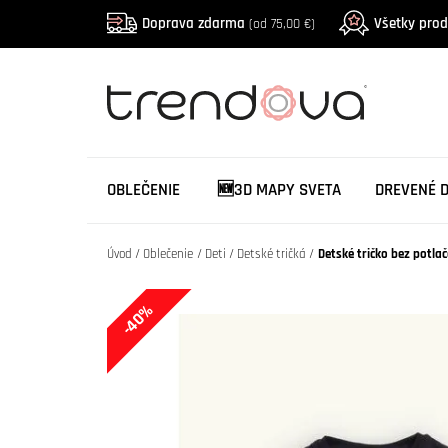
Doprava zdarma
Všetky pro
(od 75,00 €)
OBLEČENIE
🆕3D MAPY SVETA
DREVENÉ 
Úvod
Oblečenie
Deti
Detské tričká
Detské tričko bez potlač
-40%