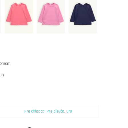
 lemom
tan
Pre chlapca
,
Pre dievča
,
UNI