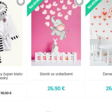
Novinka
Novinka
y župan bielo-
Sloník so srdiečkami
Červe
odrý
26,90 €
26
18,90 €