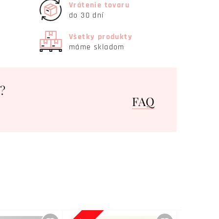
Vrátenie tovaru
do 30 dní
Všetky produkty
máme skladom
?
FAQ