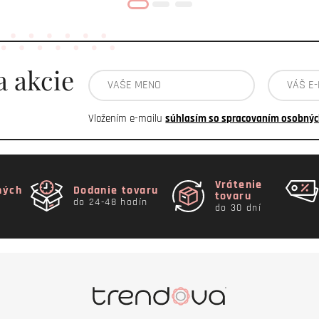
a akcie
Vložením e-mailu
súhlasím so spracovaním osobnýc
Vrátenie
ných
Dodanie tovaru
tovaru
do 24-48 hodín
do 30 dní