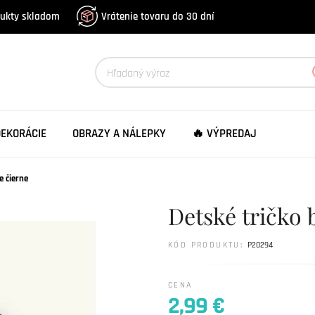
dukty skladom
Vrátenie tovaru do 30 dní
DEKORÁCIE
OBRAZY A NÁLEPKY
🔥 VÝPREDAJ
e čierne
Detské tričko 
KÓD PRODUKTU:
P20294
CENA
2,99 €