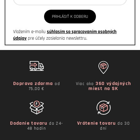
PRIHLÁSIŤ K ODBERU
Vložením e-mailu
súhlasím so spracovaním osobných
údajov
pre účely zasielania newslettru.
Doprava zdarma
360 výdajných
od
Viac ako
miest na SK
75,00 €
Dodanie tovaru
Vrátenie tovaru
do 24-
do 30
48 hodín
dní