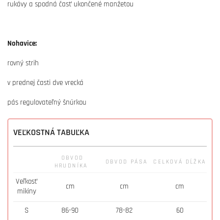
rukávy a spodná časť ukončené manžetou
Nohavice:
rovný strih
v prednej časti dve vrecká
pás regulovateľný šnúrkou
VEĽKOSTNÁ TABUĽKA
OBVOD
OBVOD PÁSA
CELKOVÁ DĹŽKA
HRUDNÍKA
Veľkosť
cm
cm
cm
mikiny
S
86-90
78-82
60