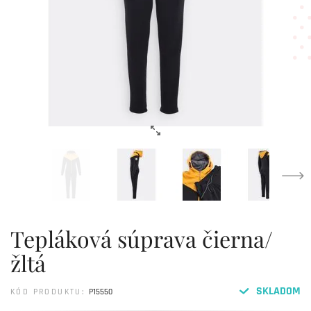
Tepláková súprava čierna/
žltá
SKLADOM
KÓD PRODUKTU:
P15550