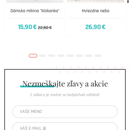
Dámska mikina "klokanka"
Hviezdne nebo
15,90 €
26,90 €
22,50 €
Nezmeškajte
zľavy a akcie
Z odberu je možné sa kedykoľvek odhlásiť