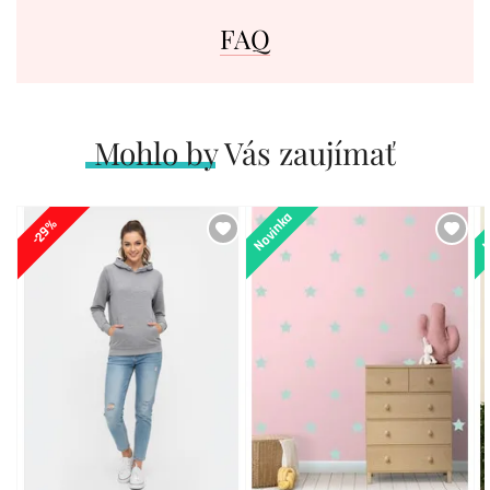
FAQ
Mohlo by Vás zaujímať
Novinka
N
-29%