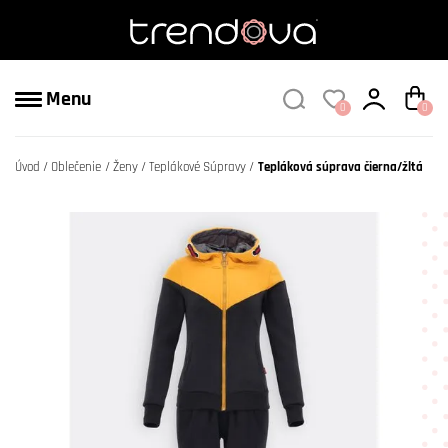
Menu
0
0
Úvod
Oblečenie
Ženy
Teplákové Súpravy
Tepláková súprava čierna/žltá