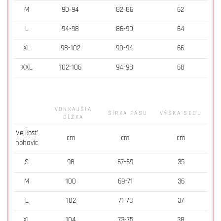
M
90-94
82-86
62
L
94-98
86-90
64
XL
98-102
90-94
66
XXL
102-106
94-98
68
VONKAJŠIA
ŠÍRKA PÁSU
VÝŠKA SEDU
DĹŽKA
Veľkosť
cm
cm
cm
nohavíc
S
98
67-69
35
M
100
69-71
36
L
102
71-73
37
XL
104
73-75
38