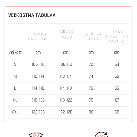
VEĽKOSTNÁ TABUĽKA
OBVOD
DĹŽKA
OBVOD
CELKOVÁ
RUKÁVU OD
PASU
HRUDNÍKU
DĹŽKA
RAMENA
Veľkost
cm
cm
cm
cm
S
106-110
106-110
72
64
M
110-114
110-114
74
65
L
114-118
114-118
76
66
XL
118-122
118-122
78
67
XXL
122-126
122-126
80
68