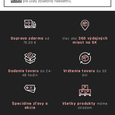
údajov
pre účely zasielania newslettru.
Doprava zdarma
360 výdajných
od
Viac ako
miest na SK
75,00 €
Dodanie tovaru
Vrátenie tovaru
do 24-
do 30
48 hodín
dní
Špeciálne zľavy a
Všetky produkty
máme
akcie
skladom