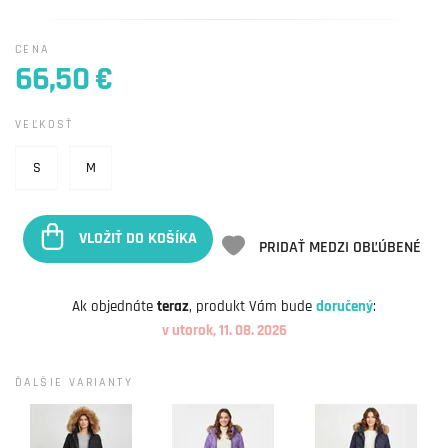
CENA
66,50 €
VEĽKOSŤ
S
M
VLOŽIŤ DO KOŠÍKA
PRIDAŤ MEDZI OBĽÚBENÉ
Ak objednáte
teraz
, produkt Vám bude
doručený
:
v utorok, 11. 08. 2026
ĎALŠIE VARIANTY