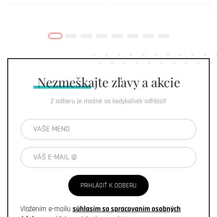
Nezmeškajte
zľavy a akcie
Z odberu je možné sa kedykoľvek odhlásiť
PRIHLÁSIŤ K ODBERU
Vložením e-mailu
súhlasím so spracovaním osobných