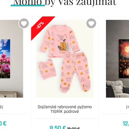
Mohlo by Vás zaujímať
-47%
é)
Dojčenské rebrované pyžamo
(
TIGRÍK púdrové
0 €
12
8,50 €
15,90 €