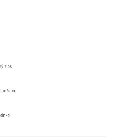
ý zips
 manžetou
etinka