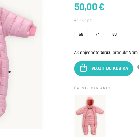
50,00 €
VEĽKOSŤ
68
74
80
Ak objednáte
teraz
, produkt Vám
VLOŽIŤ DO KOŠÍKA
ĎALŠIE VARIANTY