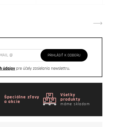
PRIHLÁSIŤ K ODBERU
h údajov
pre účely zasielania newslettru.
Všetky
Špeciálne zľavy
produkty
a akcie
máme skladom