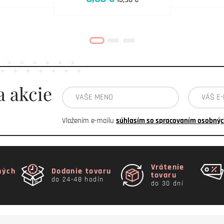
a akcie
Vložením e-mailu
súhlasím so spracovaním osobnýc
Vrátenie
ných
Dodanie tovaru
tovaru
do 24-48 hodín
do 30 dní