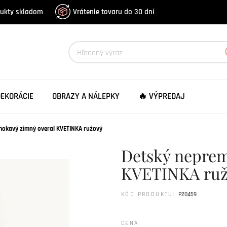
dukty skladom
Vrátenie tovaru do 30 dní
DEKORÁCIE
OBRAZY A NÁLEPKY
🔥 VÝPREDAJ
mokavý zimný overal KVETINKA ružový
Detský neprem
KVETINKA ruž
KÓD PRODUKTU:
P20459
CENA