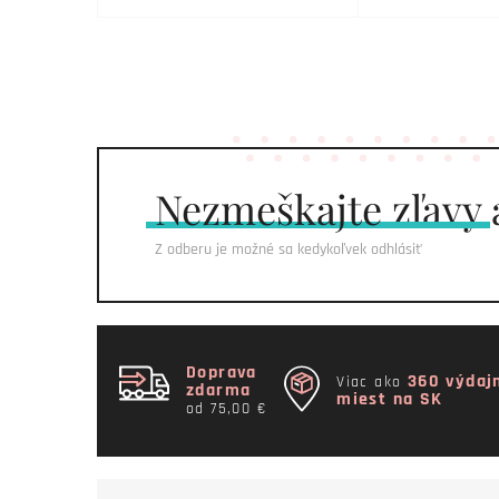
Nezmeškajte
zľavy 
Z odberu je možné sa kedykoľvek odhlásiť
Doprava
360 výdaj
Viac ako
zdarma
miest na SK
od 75,00 €