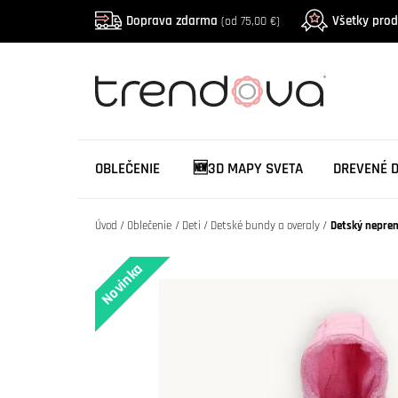
Doprava zdarma
Všetky pro
(od 75,00 €)
OBLEČENIE
🆕3D MAPY SVETA
DREVENÉ 
Úvod
Oblečenie
Deti
Detské bundy a overaly
Detský nepre
Novinka