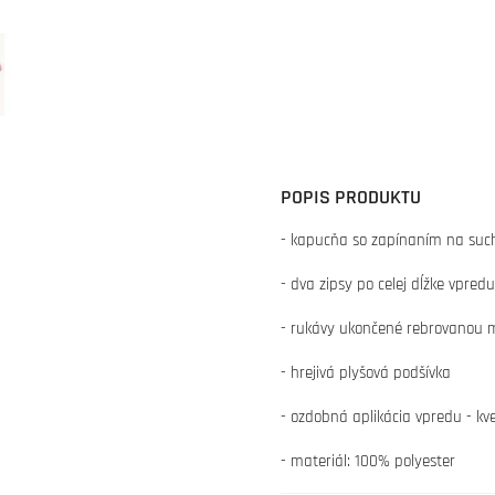
POPIS PRODUKTU
- kapucňa so zapínaním na such
- dva zipsy po celej dĺžke vpredu
- rukávy ukončené rebrovanou
- hrejivá plyšová podšívka
- ozdobná aplikácia vpredu - kv
- materiál: 100% polyester