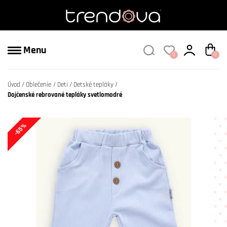
Menu
0
0
Úvod
Oblečenie
Deti
Detské tepláky
Dojčenské rebrované tepláky svetlomodré
-65%