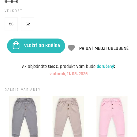
15,90 €
VEĽKOSŤ
56
62
VLOŽIŤ DO KOŠÍKA
PRIDAŤ MEDZI OBĽÚBENÉ
Ak objednáte
teraz
, produkt Vám bude
doručený
:
v utorok, 11. 08. 2026
ĎALŠIE VARIANTY