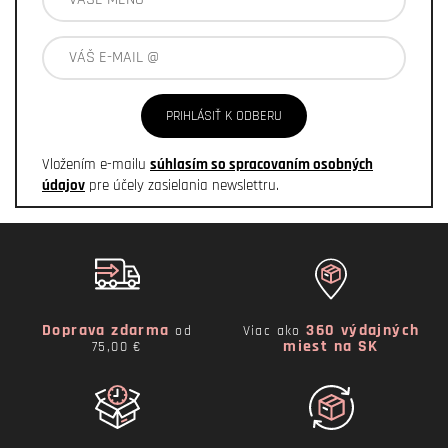
PRIHLÁSIŤ K ODBERU
Vložením e-mailu
súhlasím so spracovaním osobných
údajov
pre účely zasielania newslettru.
Doprava zdarma
360 výdajných
od
Viac ako
miest na SK
75,00 €