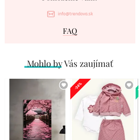
info@trendova.sk
FAQ
Mohlo by Vás zaujímať
N
-34%