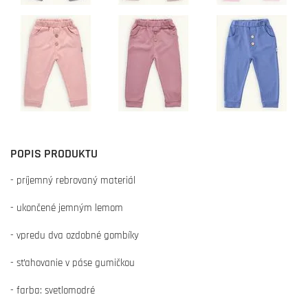
POPIS PRODUKTU
- príjemný rebrovaný materiál
- ukončené jemným lemom
- vpredu dva ozdobné gombíky
- sťahovanie v páse gumičkou
- farba: svetlomodré