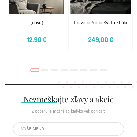
(nové)
Drevená Mapa Sveta Khaki
12,90 €
249,00 €
Nezmeškajte
zľavy a akcie
Z odberu je možné sa kedykoľvek odhlásiť