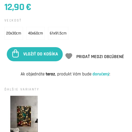
12,90 €
VEĽKOSŤ
20x30cm
40x60cm
61x91,5cm
VLOŽIŤ DO KOŠÍKA
PRIDAŤ MEDZI OBĽÚBENÉ
Ak objednáte
teraz
, produkt Vám bude
doručený
:
ĎALŠIE VARIANTY