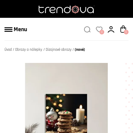
Menu
0
0
Úvod
Obrazy a nálepky
Dizajnové obrazy
(nové)