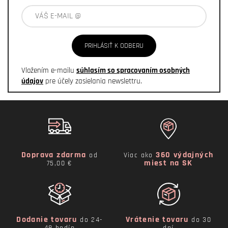
PRIHLÁSIŤ K ODBERU
Vložením e-mailu
súhlasím so spracovaním osobných
údajov
pre účely zasielania newslettru.
Doprava zdarma
360 výdajných
od
Viac ako
miest na SK
75,00 €
Dodanie tovaru
Vrátenie tovaru
do 24-
do 30
48 hodín
dní