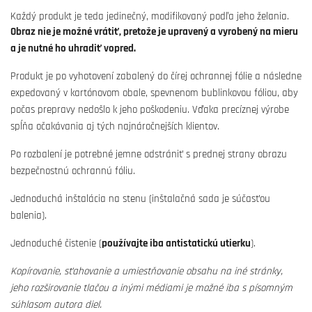
Každý produkt je teda jedinečný, modifikovaný podľa jeho želania.
Obraz nie je možné vrátiť, pretože je upravený a vyrobený na mieru
a je nutné ho uhradiť vopred.
Produkt je po vyhotovení zabalený do čírej ochrannej fólie a následne
expedovaný v kartónovom obale, spevnenom bublinkovou fóliou, aby
počas prepravy nedošlo k jeho poškodeniu. Vďaka precíznej výrobe
spĺňa očakávania aj tých najnáročnejších klientov.
Po rozbalení je potrebné jemne odstrániť s prednej strany obrazu
bezpečnostnú ochrannú fóliu.
Jednoduchá inštalácia na stenu (inštalačná sada je súčasťou
balenia).
Jednoduché čistenie (
používajte iba antistatickú utierku
).
Kopírovanie, sťahovanie a umiestňovanie obsahu na iné stránky,
jeho rozširovanie tlačou a inými médiami je možné iba s písomným
súhlasom autora diel.