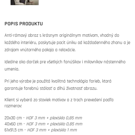
POPIS PRODUKTU
Anti-rámový obraz s krásnym originálnym motívom, vhodný do
každého interiéru, poskytuje pocit úniku od každodenného zhonu a je
zdrojom vnútorného pokoja a relaxácie.
Ideálne ako darček pre všetkých fanúšikov i milovníkov nástenného
umenia.
Pri jeho výrobe je použitá kvalitná technológia farieb, ktorá
garantuje farebnú stálosť a dlhú životnosť obrazu.
Klient si vyberá zo stoviek motívov a z troch prevedení podľa
rozmerov:
20x30 cm -
HDF 3 mm + plexisklo 0,85 mm
40x60 cm -
HDF 3 mm + plexisklo 0,85 mm
61x91,5 cm -
HDF 3 mm + plexisklo 1 mm