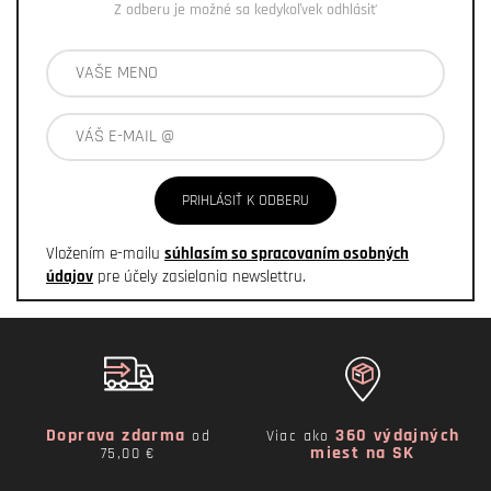
Z odberu je možné sa kedykoľvek odhlásiť
PRIHLÁSIŤ K ODBERU
Vložením e-mailu
súhlasím so spracovaním osobných
údajov
pre účely zasielania newslettru.
Doprava zdarma
360 výdajných
od
Viac ako
miest na SK
75,00 €