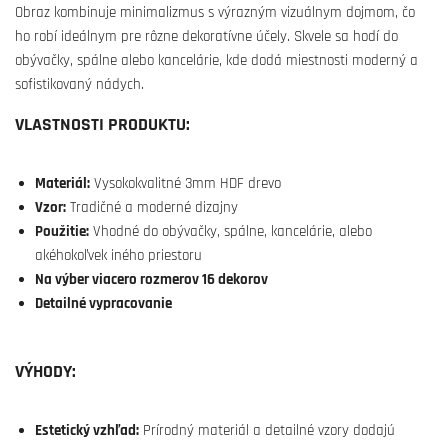
Obraz kombinuje minimalizmus s výrazným vizuálnym dojmom, čo
ho robí ideálnym pre rôzne dekoratívne účely. Skvele sa hodí do
obývačky, spálne alebo kancelárie, kde dodá miestnosti moderný a
sofistikovaný nádych.
VLASTNOSTI PRODUKTU:
Materiál:
Vysokokvalitné 3mm HDF drevo
Vzor:
Tradičné a moderné dizajny
Použitie:
Vhodné do obývačky, spálne, kancelárie, alebo
akéhokoľvek iného priestoru
Na výber viacero rozmerov 16 dekorov
Detailné vypracovanie
VÝHODY:
Estetický vzhľad:
Prírodný materiál a detailné vzory dodajú