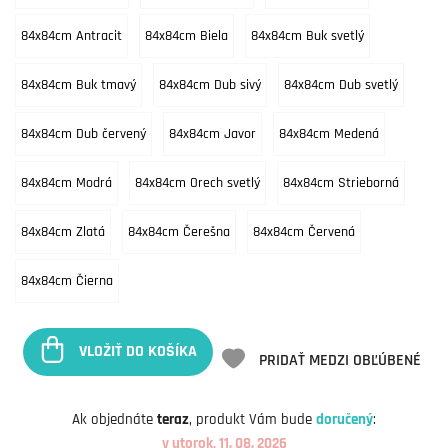
84x84cm Antracit
84x84cm Biela
84x84cm Buk svetlý
84x84cm Buk tmavý
84x84cm Dub sivý
84x84cm Dub svetlý
84x84cm Dub červený
84x84cm Javor
84x84cm Medená
84x84cm Modrá
84x84cm Orech svetlý
84x84cm Strieborná
84x84cm Zlatá
84x84cm Čerešna
84x84cm Červená
84x84cm Čierna
VLOŽIŤ DO KOŠÍKA
PRIDAŤ MEDZI OBĽÚBENÉ
Ak objednáte
teraz
, produkt Vám bude
doručený
:
v utorok, 11. 08. 2026