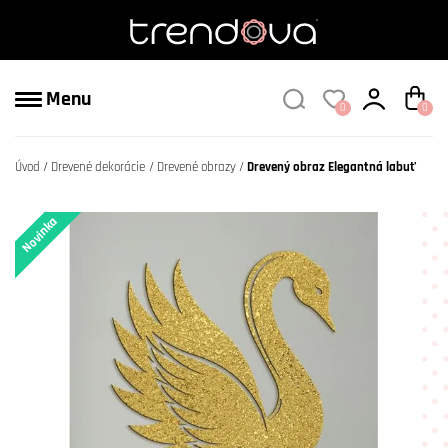
Menu
0
0
Úvod
Drevené dekorácie
Drevené obrazy
Drevený obraz Elegantná labuť
Novinka