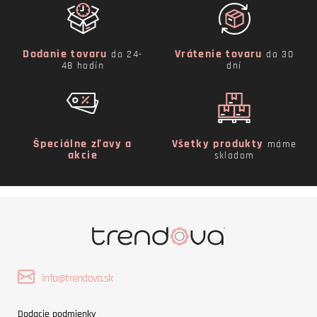
Dodanie tovaru
Vrátenie tovaru
do 24-
do 30
48 hodín
dní
Špeciálne zľavy a
Všetky produkty
máme
akcie
skladom
info@trendova.sk
Dodacie podmienky