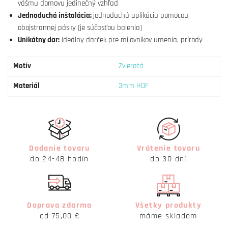
vášmu domovu jedinečný vzhľad
Jednoduchá inštalácia:
jednoduchá aplikácia pomocou
obojstrannej pásky (je súčasťou balenia)
Unikátny dar:
Ideálny darček pre milovníkov umenia, prírody
Motív
Zvieratá
Materiál
3mm HDF
Dodanie tovaru
Vrátenie tovaru
do 24-48 hodín
do 30 dní
Doprava zdarma
Všetky produkty
od 75,00 €
máme skladom