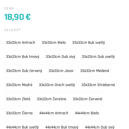
CENA
18,90 €
VEĽKOSŤ
33x33cm Antracit
33x33cm Biela
33x33cm Buk svetlý
33x33cm Buk tmavý
33x33cm Dub sivý
33x33cm Dub svetlý
33x33cm Dub červený
33x33cm Javor
33x33cm Medená
33x33cm Modrá
33x33cm Orech svetlý
33x33cm Strieborná
33x33cm Zlatá
33x33cm Čerešna
33x33cm Červená
33x33cm Čierna
44x44cm Antracit
44x44cm Biela
44x44cm Buk svetlý
44x44cm Buk tmavý
44x44cm Dub sivý